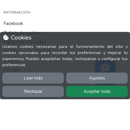
INFORMACIÓN
Facebook
Polícita de cookies
Cookies
Política de privacidad
Usamos cookies necesarias para el funcionamiento del sitio y
Términos y condiciones
cookies opcionales para recordar tus preferencias y mejorar tu
experiencia. Puedes aceptarlas todas, rechazarlas o configurar tus
Twitter
preferencias
YouTube
Leer más
Ajustes
Soporte
Rechazar
Aceptar todo
MÁS
FactuCon
Normativa de facturación
Programa de Partners