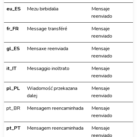
eu_ES
Mezu birbidalia
Mensaje
reenviado
fr_FR
Message transféré
Mensaje
reenviado
gl_ES
Mensaxe reenviada
Mensaje
reenviado
it_IT
Messaggio inoltrato
Mensaje
reenviado
pl_PL
Wiadomość przekazana
Mensaje
dalej
reenviado
pt_BR
Mensagem reencaminhada
Mensaje
reenviado
pt_PT
Mensagem reencaminhada
Mensaje
reenviado