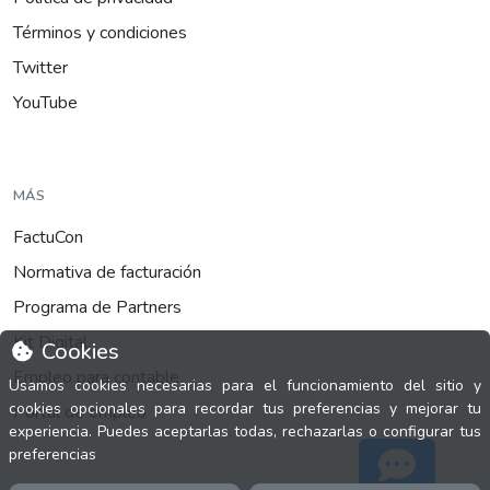
Términos y condiciones
Twitter
YouTube
MÁS
FactuCon
Normativa de facturación
Programa de Partners
Kit Digital
Cookies
Empleo para contable
Usamos cookies necesarias para el funcionamiento del sitio y
cookies opcionales para recordar tus preferencias y mejorar tu
Portal de empleo
experiencia. Puedes aceptarlas todas, rechazarlas o configurar tus
preferencias