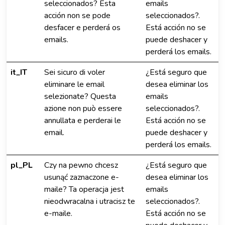
seleccionados? Esta
emails
acción non se pode
seleccionados?.
desfacer e perderá os
Está acción no se
emails.
puede deshacer y
perderá los emails.
it_IT
Sei sicuro di voler
¿Está seguro que
eliminare le email
desea eliminar los
selezionate? Questa
emails
azione non può essere
seleccionados?.
annullata e perderai le
Está acción no se
email.
puede deshacer y
perderá los emails.
pl_PL
Czy na pewno chcesz
¿Está seguro que
usunąć zaznaczone e-
desea eliminar los
maile? Ta operacja jest
emails
nieodwracalna i utracisz te
seleccionados?.
e-maile.
Está acción no se