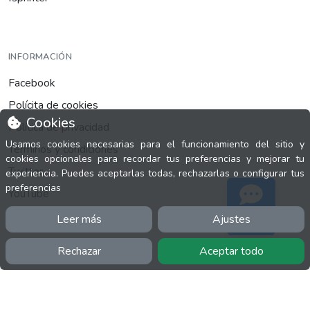
INFORMACIÓN
Facebook
Polícita de cookies
Cookies
Política de privacidad
Usamos cookies necesarias para el funcionamiento del sitio y
Términos y condiciones
cookies opcionales para recordar tus preferencias y mejorar tu
Twitter
experiencia. Puedes aceptarlas todas, rechazarlas o configurar tus
preferencias
YouTube
Leer más
Ajustes
Soporte
Rechazar
Aceptar todo
MÁS
FactuCon
Normativa de facturación