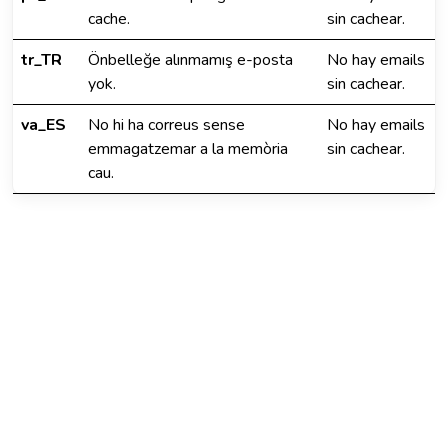
cache.
sin cachear.
tr_TR
Önbelleğe alınmamış e-posta
No hay emails
yok.
sin cachear.
va_ES
No hi ha correus sense
No hay emails
emmagatzemar a la memòria
sin cachear.
cau.