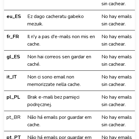
sin cachear.
eu_ES
Ez dago cacheratu gabeko
No hay emails
mezuik.
sin cachear.
fr_FR
Il n'y a pas d'e-mails non mis en
No hay emails
cache.
sin cachear.
gl_ES
Non hai correos sen gardar en
No hay emails
caché.
sin cachear.
it_IT
Non ci sono email non
No hay emails
memorizzate nella cache.
sin cachear.
pl_PL
Brak e-maili bez pamięci
No hay emails
podręcznej.
sin cachear.
pt_BR
Não há emails por guardar em
No hay emails
cache.
sin cachear.
pt_PT
Não há emails por guardar em
No hay emails