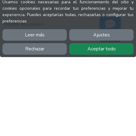
Usamos cookies necesarias para el funcionamiento del sitio y
INFORMACIÓN
cookies opcionales para recordar tus preferencias y mejorar tu
Facebook
experiencia. Puedes aceptarlas todas, rechazarlas o configurar tus
preferencias
Polícita de cookies
Política de privacidad
Leer más
Ajustes
Soporte
Términos y condiciones
Rechazar
Aceptar todo
Twitter
YouTube
MÁS
FactuCon
Normativa de facturación
Programa de Partners
Kit Digital