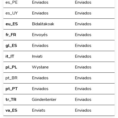
es_PE
Enviados
Enviados
es_UY
Enviados
Enviados
eu_ES
Bidalitakoak
Enviados
fr_FR
Envoyés
Enviados
gl_ES
Enviados
Enviados
it_IT
Inviati
Enviados
pl_PL
Wysłane
Enviados
pt_BR
Enviados
Enviados
pt_PT
Enviados
Enviados
tr_TR
Gönderilenler
Enviados
va_ES
Enviats
Enviados