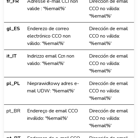
fr_FR
Adresse e-mail CCI non
Dirección de email
valide : '%email%'
CCO no válida:
'%email%'
gl_ES
Enderezo de correo
Dirección de email
electrónico CCO non
CCO no válida:
válido: '%email%'
'%email%'
it_IT
Indirizzo email Ccn non
Dirección de email
valido: '%email%'
CCO no válida:
'%email%'
pl_PL
Nieprawidłowy adres e-
Dirección de email
mail UDW: '%email%'
CCO no válida:
'%email%'
pt_BR
Endereço de email CCO
Dirección de email
inválido: '%email%'
CCO no válida:
'%email%'