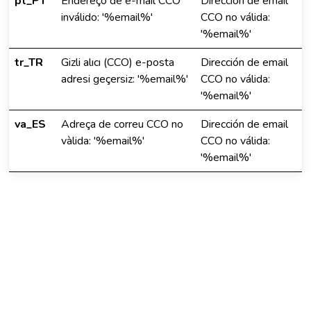
pt_PT
Endereço de e-mail CCO
Dirección de email
inválido: '%email%'
CCO no válida:
'%email%'
tr_TR
Gizli alıcı (CCO) e-posta
Dirección de email
adresi geçersiz: '%email%'
CCO no válida:
'%email%'
va_ES
Adreça de correu CCO no
Dirección de email
vàlida: '%email%'
CCO no válida:
'%email%'