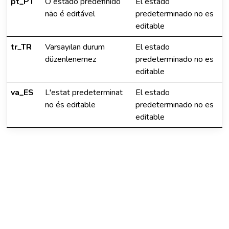
pt_PT
O estado predefinido
El estado
não é editável
predeterminado no es
editable
tr_TR
Varsayılan durum
El estado
düzenlenemez
predeterminado no es
editable
va_ES
L'estat predeterminat
El estado
no és editable
predeterminado no es
editable