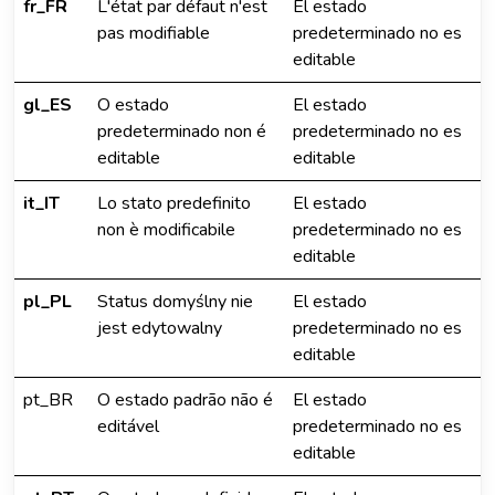
fr_FR
L'état par défaut n'est
El estado
pas modifiable
predeterminado no es
editable
gl_ES
O estado
El estado
predeterminado non é
predeterminado no es
editable
editable
it_IT
Lo stato predefinito
El estado
non è modificabile
predeterminado no es
editable
pl_PL
Status domyślny nie
El estado
jest edytowalny
predeterminado no es
editable
pt_BR
O estado padrão não é
El estado
editável
predeterminado no es
editable