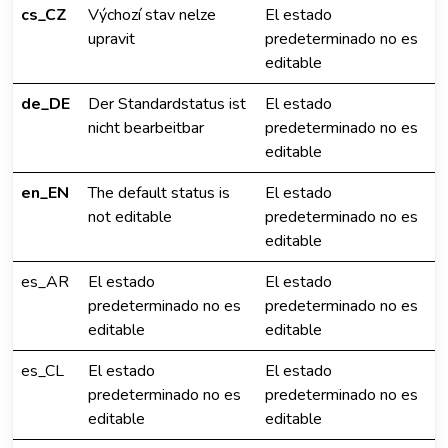
cs_CZ
Výchozí stav nelze
El estado
upravit
predeterminado no es
editable
de_DE
Der Standardstatus ist
El estado
nicht bearbeitbar
predeterminado no es
editable
en_EN
The default status is
El estado
not editable
predeterminado no es
editable
es_AR
El estado
El estado
predeterminado no es
predeterminado no es
editable
editable
es_CL
El estado
El estado
predeterminado no es
predeterminado no es
editable
editable