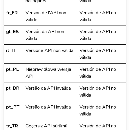
baliogabea
válida
fr_FR
Version de l'API non
Versión de API no
valide
válida
gl_ES
Versión da API non
Versión de API no
válida
válida
it_IT
Versione API non valida
Versión de API no
válida
pl_PL
Nieprawidłowa wersja
Versión de API no
API
válida
pt_BR
Versão da API inválida
Versión de API no
válida
pt_PT
Versão da API inválida
Versión de API no
válida
tr_TR
Geçersiz API sürümü
Versión de API no