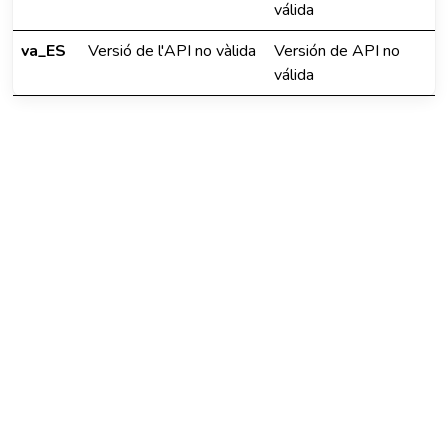
válida
va_ES
Versió de l'API no vàlida
Versión de API no
válida