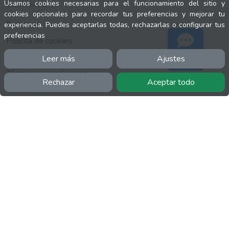
Usamos cookies necesarias para el funcionamiento del sitio y
INFORMACIÓN
cookies opcionales para recordar tus preferencias y mejorar tu
Facebook
experiencia. Puedes aceptarlas todas, rechazarlas o configurar tus
preferencias
Polícita de cookies
Política de privacidad
Leer más
Ajustes
Soporte
Términos y condiciones
Rechazar
Aceptar todo
Twitter
YouTube
MÁS
FactuCon
Normativa de facturación
Programa de Partners
Kit Digital