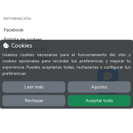
INFORMACIÓN
Facebook
Polícita de cookies
Cookies
Política de privacidad
Usamos cookies necesarias para el funcionamiento del sitio y
Términos y condiciones
cookies opcionales para recordar tus preferencias y mejorar tu
experiencia. Puedes aceptarlas todas, rechazarlas o configurar tus
Twitter
preferencias
YouTube
Leer más
Ajustes
Soporte
Rechazar
Aceptar todo
MÁS
FactuCon
Normativa de facturación
Programa de Partners