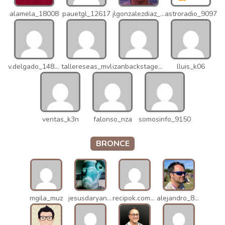
alamela_18008
pauetgl_12617
jlgonzalezdiaz_12316
astroradio_9097
v.delgado_14821
tallereseas_mvl
izanbackstage_14556
lluis_k06
ventas_k3n
falonso_nza
somosinfo_9150
BRONCE
mgila_muz
jesusdaryanani_mko
recipok.com_n5u
alejandro_8931