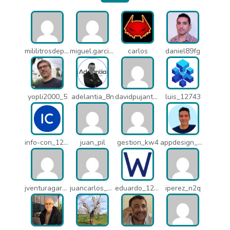
mililitrosdeperfume_lao
miguel.garcia_l25
carlos
daniel89fg
yopli2000_5
adelantia_8n
davidpujantelopez_mrf
luis_12743
info-con_12812
juan_pil
gestion_kw4
appdesign_pbe
jventuragarcia_13040
juancarlos_ptr
eduardo_12367
iperez_n2q