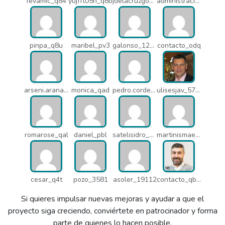
fevamic_q84
yujfft05h_q8b
jdelacruzgonzalez2015_q8e
administracion_pua
pinpa_q8u
maribel_pv3
galonso_12031
contacto_odq
arseni.arana_16484
monica_qad
pedro.corderonunez_qab
ulisesjav_5758
romarose_qal
daniel_pbl
satelisidro_pt5
martinismaelima_qbd
cesar_q4t
pozo_3581
asoler_19112
contacto_qbw
Si quieres impulsar nuevas mejoras y ayudar a que el
proyecto siga creciendo, conviértete en patrocinador y forma
parte de quienes lo hacen posible.