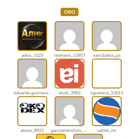
ORO
aliksi_1525
rexmaris_12857
xavi.llados_jui
eduardo.guerrero_pto
elurk_3992
oguimera_10015
alexis_8932
garciamenchon_puz
salitel_nrr