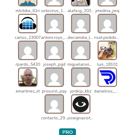
mtcbike_61n
sotocirus_11872
alafa.ig_20338
jmedina_jwq
carlos_23007
antoni.royo_10023
diecamdia_l27
nsat.pedidos_1235
rpardo_5430
joseph_pgd
miguelanxogomez_21982
luis_18101
emartinez_iit
prosursl_pqy
jordicp_kbz
danielrios_mqb
contacto_2906
joseignaciot_q66
PRO