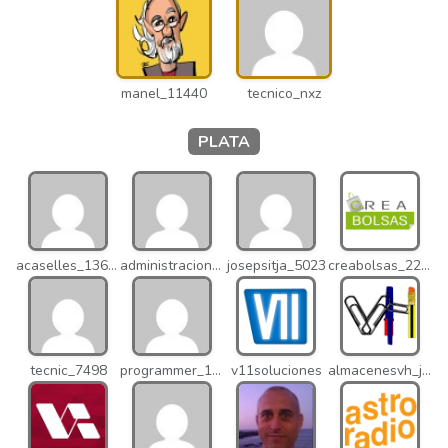
manel_11440
tecnico_nxz
PLATA
acaselles_13670
administracion_nhd
josepsitja_5023
creabolsas_22110
tecnic_7498
programmer_12837
v11soluciones
almacenesvh_jo2