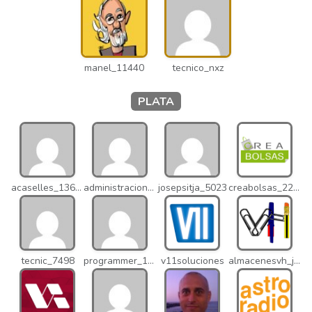
manel_11440
tecnico_nxz
PLATA
acaselles_13670
administracion_nhd
josepsitja_5023
creabolsas_22110
tecnic_7498
programmer_12837
v11soluciones
almacenesvh_jo2