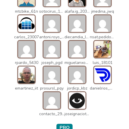
mtcbike_61n
sotocirus_11872
alafa.ig_20338
jmedina_jwq
carlos_23007
antoni.royo_10023
diecamdia_l27
nsat.pedidos_1235
rpardo_5430
joseph_pgd
miguelanxogomez_21982
luis_18101
emartinez_iit
prosursl_pqy
jordicp_kbz
danielrios_mqb
contacto_2906
joseignaciot_q66
PRO