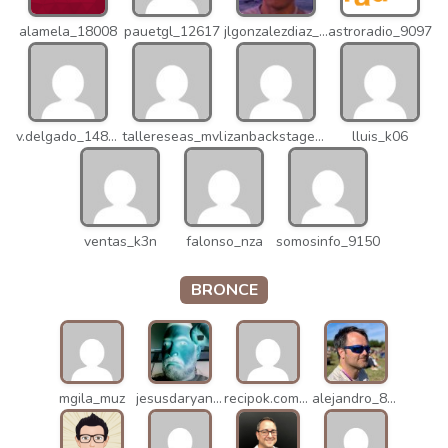
alamela_18008
pauetgl_12617
jlgonzalezdiaz_12316
astroradio_9097
v.delgado_14821
tallereseas_mvl
izanbackstage_14556
lluis_k06
ventas_k3n
falonso_nza
somosinfo_9150
BRONCE
mgila_muz
jesusdaryanani_mko
recipok.com_n5u
alejandro_8931