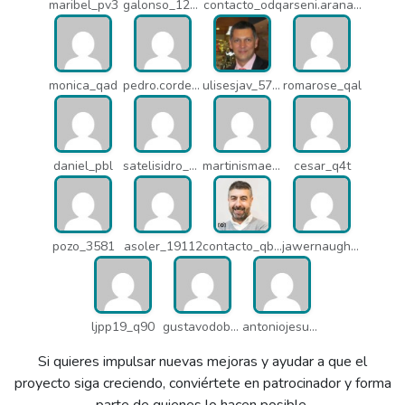
maribel_pv3
galonso_12031
contacto_odq
arseni.arana_16484
monica_qad
pedro.corderonunez_qab
ulisesjav_5758
romarose_qal
daniel_pbl
satelisidro_pt5
martinismaelima_qbd
cesar_q4t
pozo_3581
asoler_19112
contacto_qbw
jawernaught_q6x
ljpp19_q90
gustavodobao_qcn
antoniojesusgonzalezdomingo4_n9v
Si quieres impulsar nuevas mejoras y ayudar a que el
proyecto siga creciendo, conviértete en patrocinador y forma
parte de quienes lo hacen posible.