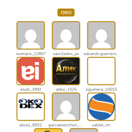
ORO
rexmaris_12857
xavi.llados_jui
eduardo.guerrero_pto
elurk_3992
aliksi_1525
oguimera_10015
alexis_8932
garciamenchon_puz
salitel_nrr