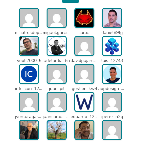
mililitrosdeperfume_lao
miguel.garcia_l25
carlos
daniel89fg
yopli2000_5
adelantia_8n
davidpujantelopez_mrf
luis_12743
info-con_12812
juan_pil
gestion_kw4
appdesign_pbe
jventuragarcia_13040
juancarlos_ptr
eduardo_12367
iperez_n2q