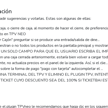
ación
dir sugerencias y votarlas. Estas son algunas de ellas:
aja, o cierre de caja, al momento de hacer el cierre, de preferencia
nto en TPV NEO
r Cajón" preguntar si se produce una entrada/salida de dine...
estran o no todos los productos en la pantalla principal y mostrar d
R UN SOLO CAMPO PARA QUE EL USUARIO ESCRIBA EL IMP
ten una caja cerrada anteriormente, estaría bien volver a cargar toda
e, no actualiza precios en el panel de la izquierda. Así, si el clie...
r sobre la forma de pago "pago con tarjeta" autocompletar el ...
UNA TERMINAL DEL TPV Y ELIMINO EL PLUGIN TPV, INTENTO
 TICKET CUYO DESCUENTO SEA DEL 100% SI TICKETBAI ES
e el plugin TPVneo le recomendamos que haga clic en los siguien