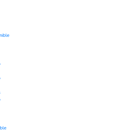
nible
o
o
s
o
ible