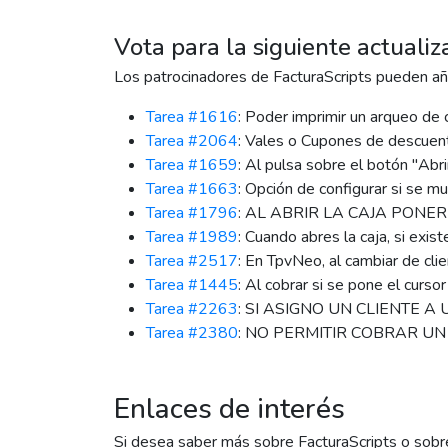
Vota para la siguiente actualiz
Los patrocinadores de FacturaScripts pueden aña
Tarea #1616
: Poder imprimir un arqueo de c
Tarea #2064
: Vales o Cupones de descue
Tarea #1659
: Al pulsa sobre el botón "Abri
Tarea #1663
: Opción de configurar si se mu
Tarea #1796
: AL ABRIR LA CAJA PONE
Tarea #1989
: Cuando abres la caja, si exis
Tarea #2517
: En TpvNeo, al cambiar de client
Tarea #1445
: Al cobrar si se pone el curso
Tarea #2263
: SI ASIGNO UN CLIENTE A 
Tarea #2380
: NO PERMITIR COBRAR UN
Enlaces de interés
Si desea saber más sobre FacturaScripts o sobr