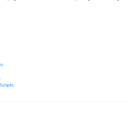
eo
s
Scripts