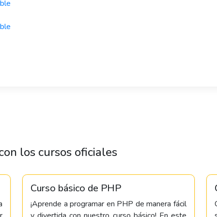
ible
ible
on los cursos oficiales
Curso básico de PHP
a
¡Aprende a programar en PHP de manera fácil
r
y divertida con nuestro curso básico! En este