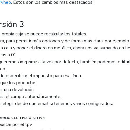
PVneo
. Estos son los cambios más destacados:
rsión 3
 propia caja se puede recalcular los totales.
a, para permitir más opciones y de forma más clara, por ejemplo a
rar la caja y poner el dinero en metálico, ahora nos va sumando en ti
eas a 0".
ueremos imrprimir a la vez por defecto, también podemos editarl
eo.
ede especificar el impuesto para esa línea.
 que los productos.
r una devolución.
mpia el campo automáticamente.
s elegir desde que email si tenemos varios configurados.
recios con iva o sin iva.
uscar por el tpv.