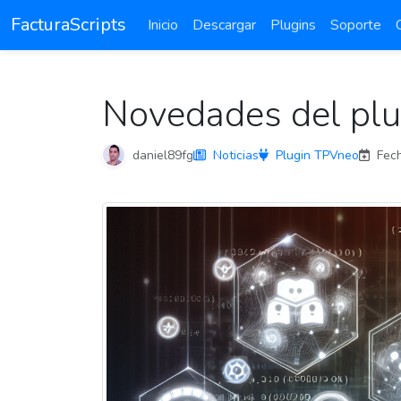
FacturaScripts
Inicio
Descargar
Plugins
Soporte
Novedades del pl
daniel89fg
Noticias
Plugin TPVneo
Fech