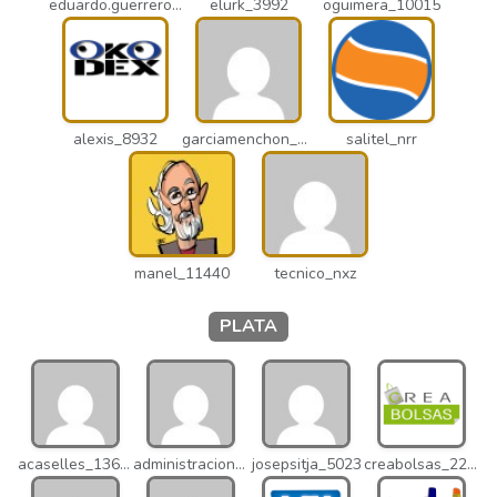
eduardo.guerrero_pto
elurk_3992
oguimera_10015
alexis_8932
garciamenchon_puz
salitel_nrr
manel_11440
tecnico_nxz
PLATA
acaselles_13670
administracion_nhd
josepsitja_5023
creabolsas_22110