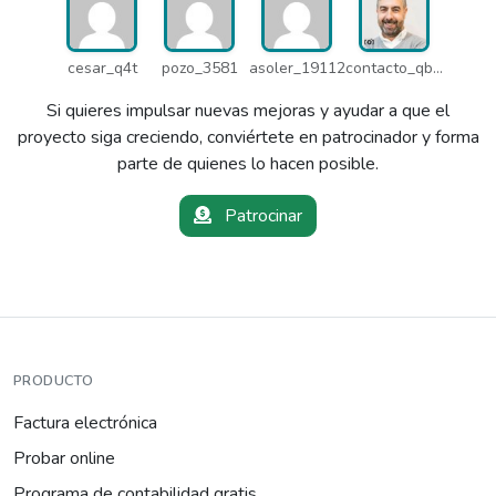
cesar_q4t
pozo_3581
asoler_19112
contacto_qbw
Si quieres impulsar nuevas mejoras y ayudar a que el
proyecto siga creciendo, conviértete en patrocinador y forma
parte de quienes lo hacen posible.
Patrocinar
PRODUCTO
Factura electrónica
Probar online
Programa de contabilidad gratis