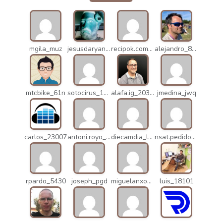
mgila_muz
jesusdaryanani_mko
recipok.com_n5u
alejandro_8931
mtcbike_61n
sotocirus_11872
alafa.ig_20338
jmedina_jwq
carlos_23007
antoni.royo_10023
diecamdia_l27
nsat.pedidos_1235
rpardo_5430
joseph_pgd
miguelanxogomez_21982
luis_18101