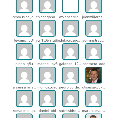
rvpmusica_q7i
chicangana01x_q7o
azkenservices_mdx
juanmillarot_17714
fevamic_q84
yujfft05h_q8b
jdelacruzgonzalez2015_q8e
administracion_pua
pinpa_q8u
maribel_pv3
galonso_12031
contacto_odq
arseni.arana_16484
monica_qad
pedro.corderonunez_qab
ulisesjav_5758
romarose_qal
daniel_pbl
satelisidro_pt5
martinismaelima_qbd