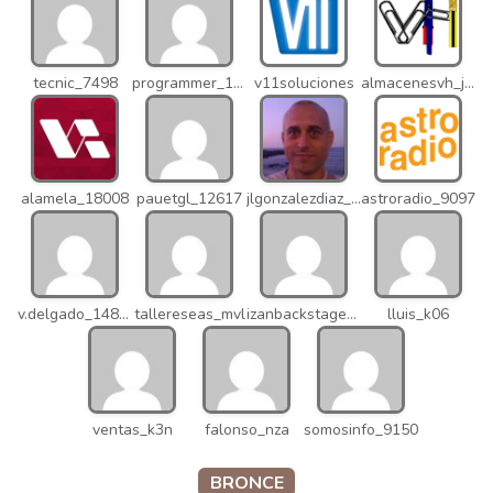
tecnic_7498
programmer_12837
v11soluciones
almacenesvh_jo2
alamela_18008
pauetgl_12617
jlgonzalezdiaz_12316
astroradio_9097
v.delgado_14821
tallereseas_mvl
izanbackstage_14556
lluis_k06
ventas_k3n
falonso_nza
somosinfo_9150
BRONCE