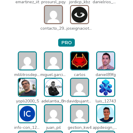
emartinez_iit
prosursl_pqy
jordicp_kbz
danielrios_mqb
contacto_2906
joseignaciot_q66
PRO
mililitrosdeperfume_lao
miguel.garcia_l25
carlos
daniel89fg
yopli2000_5
adelantia_8n
davidpujantelopez_mrf
luis_12743
info-con_12812
juan_pil
gestion_kw4
appdesign_pbe