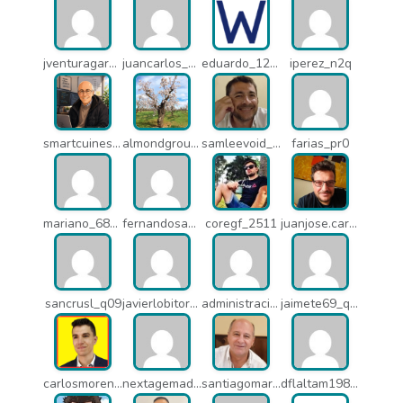
jventuragarcia_13040
juancarlos_ptr
eduardo_12367
iperez_n2q
smartcuines_1378
almondgroup1984_pjc
samleevoid_n58
farias_pr0
mariano_6807
fernandosanche_q11
coregf_2511
juanjose.carmona_182
sancrusl_q09
javierlobitort_pz2
administracion_q24
jaimete69_q26
carlosmorenogil_16533
nextagemadrid_lpj
santiagomartindejesus_ncs
dflaltam1980_os1