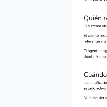
dirección de e
Quién r
El sistema dis
El cliente rec
referencia y l
El agente asig
cliente. El m
Cuándo 
Las notificac
estado activo
Si un alquiler 