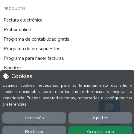
PRODUCTO
Factura electrónica
Probar online
Programa de contabilidad gratis
Programa de presupuestos
Programa para hacer facturas
fsprinter
Cookies
Usamos cookies necesarias para el funcionamiento del sitio y
cookies opcionales para recordar tus preferencias y mejorar tu
INFORMACIÓN
experiencia. Puedes aceptarlas todas, rechazarlas o configurar tus
preferencias
Facebook
Polícita de cookies
Leer más
Ajustes
Soporte
Política de privacidad
Rechazar
Aceptar todo
Términos y condiciones