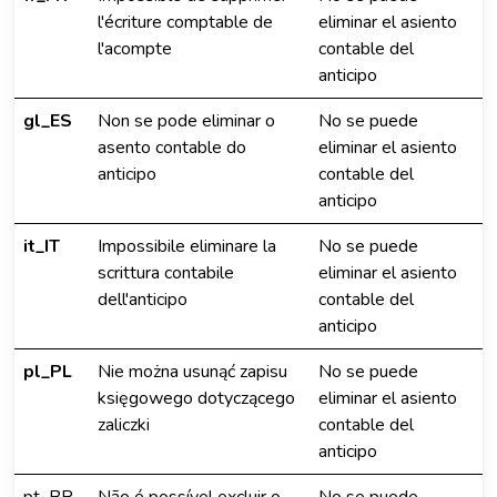
l'écriture comptable de
eliminar el asiento
l'acompte
contable del
anticipo
gl_ES
Non se pode eliminar o
No se puede
asento contable do
eliminar el asiento
anticipo
contable del
anticipo
it_IT
Impossibile eliminare la
No se puede
scrittura contabile
eliminar el asiento
dell'anticipo
contable del
anticipo
pl_PL
Nie można usunąć zapisu
No se puede
księgowego dotyczącego
eliminar el asiento
zaliczki
contable del
anticipo