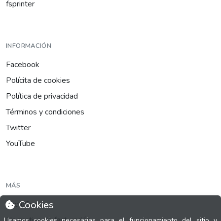
fsprinter
INFORMACIÓN
Facebook
Polícita de cookies
Política de privacidad
Términos y condiciones
Twitter
YouTube
MÁS
Cookies
FactuCon
Normativa de facturación
Usamos cookies necesarias para el funcionamiento del sitio y