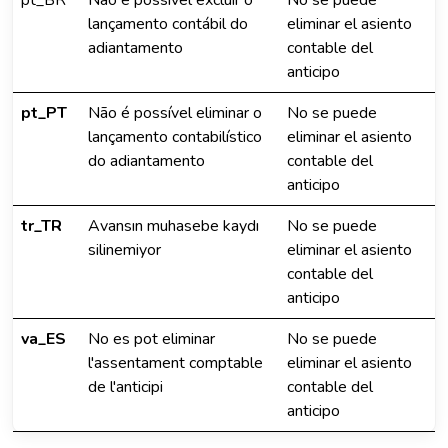
pt_BR
Não é possível excluir o
No se puede
lançamento contábil do
eliminar el asiento
adiantamento
contable del
anticipo
pt_PT
Não é possível eliminar o
No se puede
lançamento contabilístico
eliminar el asiento
do adiantamento
contable del
anticipo
tr_TR
Avansın muhasebe kaydı
No se puede
silinemiyor
eliminar el asiento
contable del
anticipo
va_ES
No es pot eliminar
No se puede
l'assentament comptable
eliminar el asiento
de l'anticipi
contable del
anticipo