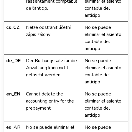
l'assentament comptable
eliminar el asiento
de l'anticip.
contable del
anticipo
cs_CZ
Nelze odstranit účetní
No se puede
zápis zálohy
eliminar el asiento
contable del
anticipo
de_DE
Der Buchungssatz für die
No se puede
Anzahlung kann nicht
eliminar el asiento
gelöscht werden
contable del
anticipo
en_EN
Cannot delete the
No se puede
accounting entry for the
eliminar el asiento
prepayment
contable del
anticipo
es_AR
No se puede eliminar el
No se puede