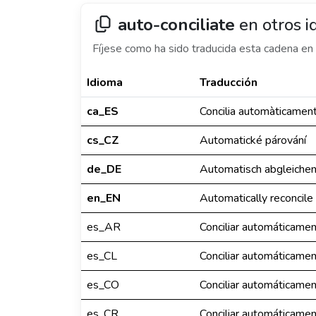
auto-conciliate
en otros i
Fíjese como ha sido traducida esta cadena en 
Idioma
Traducción
ca_ES
Concilia automàticamen
cs_CZ
Automatické párování
de_DE
Automatisch abgleiche
en_EN
Automatically reconcile
es_AR
Conciliar automáticame
es_CL
Conciliar automáticame
es_CO
Conciliar automáticame
es_CR
Conciliar automáticame