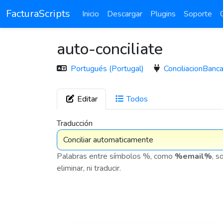
FacturaScripts
Inicio
Descargar
Plugins
Soporte
auto-conciliate
Portugués (Portugal)
ConciliacionBanca
Editar
Todos
7 575
Traducción
Palabras entre símbolos %, como
%email%
, s
eliminar, ni traducir.