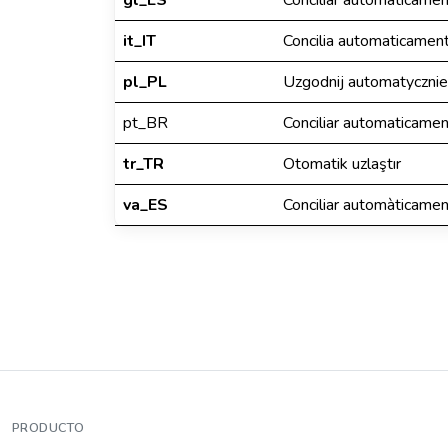
gl_ES
Conciliar automaticame
it_IT
Concilia automaticamen
pl_PL
Uzgodnij automatycznie
pt_BR
Conciliar automaticame
tr_TR
Otomatik uzlaştır
va_ES
Conciliar automàticamen
PRODUCTO