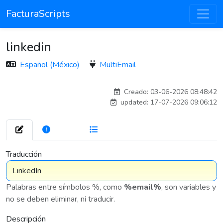
FacturaScripts
linkedin
Español (México)
MultiEmail
carlosmorenogil_16533
Creado: 03-06-2026 08:48:42
updated: 17-07-2026 09:06:12
272
7 576
Traducción
Palabras entre símbolos %, como
%email%
, son variables y
no se deben eliminar, ni traducir.
Descripción