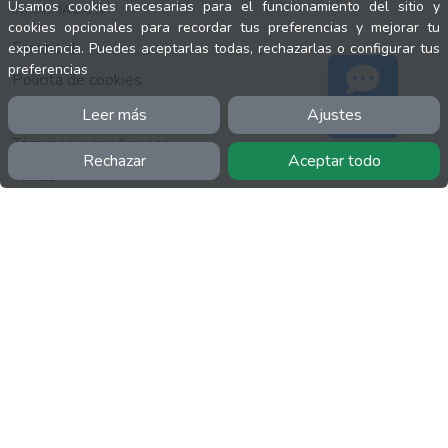
Usamos cookies necesarias para el funcionamiento del sitio y
INFORMACIÓN
cookies opcionales para recordar tus preferencias y mejorar tu
Facebook
experiencia. Puedes aceptarlas todas, rechazarlas o configurar tus
preferencias
Polícita de cookies
Política de privacidad
Leer más
Ajustes
Soporte
Términos y condiciones
Rechazar
Aceptar todo
Twitter
YouTube
MÁS
FactuCon
Normativa de facturación
Programa de Partners
Kit Digital