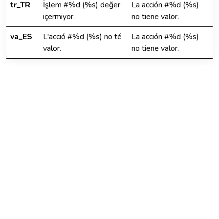
tr_TR
İşlem #%d (%s) değer
La acción #%d (%s)
içermiyor.
no tiene valor.
va_ES
L'acció #%d (%s) no té
La acción #%d (%s)
valor.
no tiene valor.