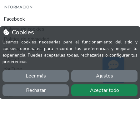
INFORMACIÓN
Facebook
Polícita de cookies
Cookies
Política de privacidad
Usamos cookies necesarias para el funcionamiento del sitio y
Términos y condiciones
cookies opcionales para recordar tus preferencias y mejorar tu
experiencia. Puedes aceptarlas todas, rechazarlas o configurar tus
Twitter
preferencias
YouTube
Leer más
Ajustes
Soporte
Rechazar
Aceptar todo
MÁS
FactuCon
Normativa de facturación
Programa de Partners
Kit Digital