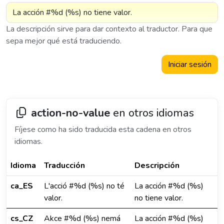
La descripción sirve para dar contexto al traductor. Para que
sepa mejor qué está traduciendo.
Iniciar sesión
action-no-value
en otros idiomas
Fíjese como ha sido traducida esta cadena en otros
idiomas.
Idioma
Traducción
Descripción
ca_ES
L'acció #%d (%s) no té
La acción #%d (%s)
valor.
no tiene valor.
cs_CZ
Akce #%d (%s) nemá
La acción #%d (%s)