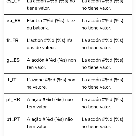
es_UY
La acción #%d (%s) no
La acción #%d (%s)
tiene valor.
no tiene valor.
eu_ES
Ekintza #%d (%s)-k ez
La acción #%d (%s)
du baliorik.
no tiene valor.
fr_FR
L'action #%d (%s) n'a
La acción #%d (%s)
pas de valeur.
no tiene valor.
gl_ES
A acción #%d (%s) non
La acción #%d (%s)
ten valor.
no tiene valor.
it_IT
L'azione #%d (%s) non
La acción #%d (%s)
ha valore.
no tiene valor.
pt_BR
A ação #%d (%s) não
La acción #%d (%s)
tem valor.
no tiene valor.
pt_PT
A ação #%d (%s) não
La acción #%d (%s)
tem valor.
no tiene valor.