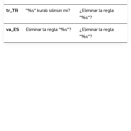
tr_TR
"%s" kuralı silinsin mi?
¿Eliminar la regla
"%s"?
va_ES
Eliminar la regla "%s"?
¿Eliminar la regla
"%s"?