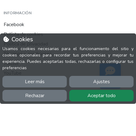
INFORMACIÓN
Facebook
Polícita de cookies
Cookies
Política de privacidad
Usamos cookies necesarias para el funcionamiento del sitio y
Términos y condiciones
cookies opcionales para recordar tus preferencias y mejorar tu
experiencia. Puedes aceptarlas todas, rechazarlas o configurar tus
Twitter
preferencias
YouTube
Leer más
Ajustes
Soporte
Rechazar
Aceptar todo
MÁS
FactuCon
Normativa de facturación
Programa de Partners