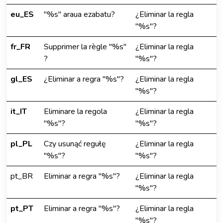
eu_ES
"%s" araua ezabatu?
¿Eliminar la regla
"%s"?
fr_FR
Supprimer la règle "%s"
¿Eliminar la regla
?
"%s"?
gl_ES
¿Eliminar a regra "%s"?
¿Eliminar la regla
"%s"?
it_IT
Eliminare la regola
¿Eliminar la regla
"%s"?
"%s"?
pl_PL
Czy usunąć regułę
¿Eliminar la regla
"%s"?
"%s"?
pt_BR
Eliminar a regra "%s"?
¿Eliminar la regla
"%s"?
pt_PT
Eliminar a regra "%s"?
¿Eliminar la regla
"%s"?