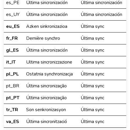
es_PE
Última sincronización
Última sincronización
es_UY
Última sincronización
Última sincronización
eu_ES
Azken sinkronizazioa
Última sync
fr_FR
Dernière synchro
Última sync
gl_ES
Última sincronización
Última sync
it_IT
Ultima sincronizzazione
Última sync
pl_PL
Ostatnia synchronizacja
Última sync
pt_BR
Última sincronização
Última sync
pt_PT
Última sincronização
Última sync
tr_TR
Son senkronizasyon
Última sync
va_ES
Última sincronització
Última sync