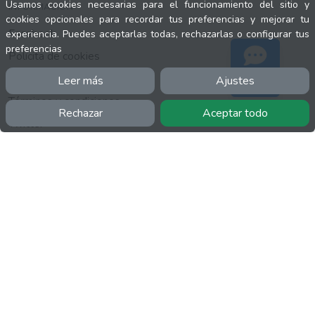
Usamos cookies necesarias para el funcionamiento del sitio y
INFORMACIÓN
cookies opcionales para recordar tus preferencias y mejorar tu
Facebook
experiencia. Puedes aceptarlas todas, rechazarlas o configurar tus
preferencias
Polícita de cookies
Política de privacidad
Leer más
Ajustes
Soporte
Términos y condiciones
Rechazar
Aceptar todo
Twitter
YouTube
MÁS
FactuCon
Normativa de facturación
Programa de Partners
Kit Digital