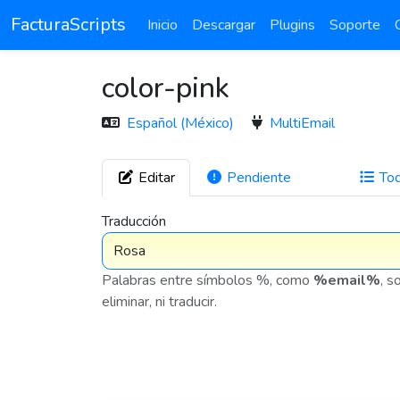
FacturaScripts
Inicio
Descargar
Plugins
Soporte
color-pink
Español (México)
MultiEmail
Editar
Pendiente
To
272
Traducción
Palabras entre símbolos %, como
%email%
, s
eliminar, ni traducir.