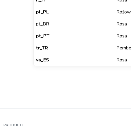
it_IT
Rosa
pl_PL
Różow
pt_BR
Rosa
pt_PT
Rosa
tr_TR
Pemb
va_ES
Rosa
PRODUCTO