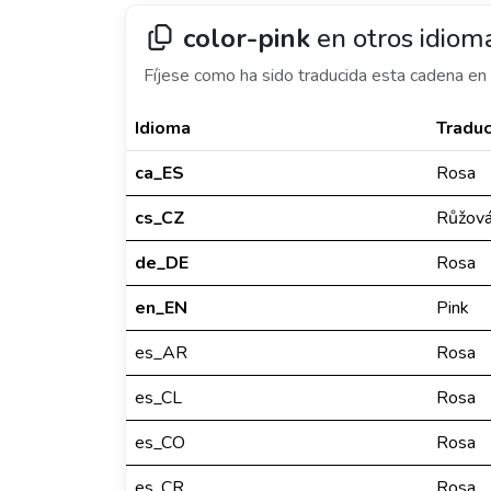
color-pink
en otros idiom
Fíjese como ha sido traducida esta cadena en 
Idioma
Traduc
ca_ES
Rosa
cs_CZ
Růžov
de_DE
Rosa
en_EN
Pink
es_AR
Rosa
es_CL
Rosa
es_CO
Rosa
es_CR
Rosa