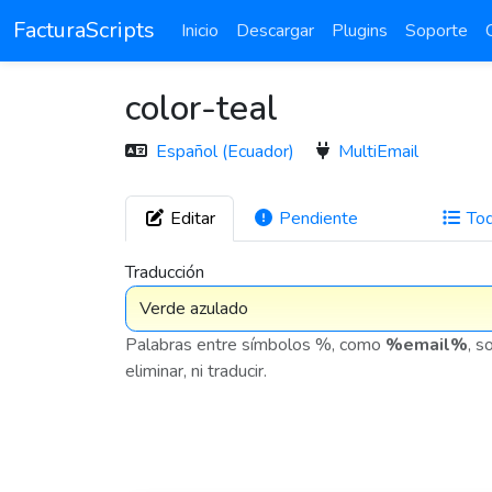
FacturaScripts
Inicio
Descargar
Plugins
Soporte
color-teal
Español (Ecuador)
MultiEmail
Editar
Pendiente
To
272
Traducción
Palabras entre símbolos %, como
%email%
, s
eliminar, ni traducir.