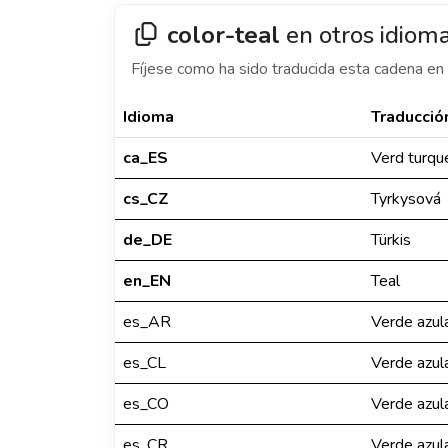
color-teal
en otros idiom
Fíjese como ha sido traducida esta cadena en 
Idioma
Traducció
ca_ES
Verd turqu
cs_CZ
Tyrkysová
de_DE
Türkis
en_EN
Teal
es_AR
Verde azul
es_CL
Verde azul
es_CO
Verde azul
es_CR
Verde azul