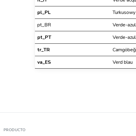
it_IT
Verde acq
pl_PL
Turkusowy
pt_BR
Verde-azu
pt_PT
Verde-azu
tr_TR
Camgöbeğ
va_ES
Verd blau
PRODUCTO