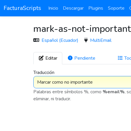
FacturaScripts
Inicio
Descargar
Plugins
Soporte
mark-as-not-important
Español (Ecuador)
MultiEmail
Editar
Pendiente
To
272
Traducción
Palabras entre símbolos %, como
%email%
, s
eliminar, ni traducir.