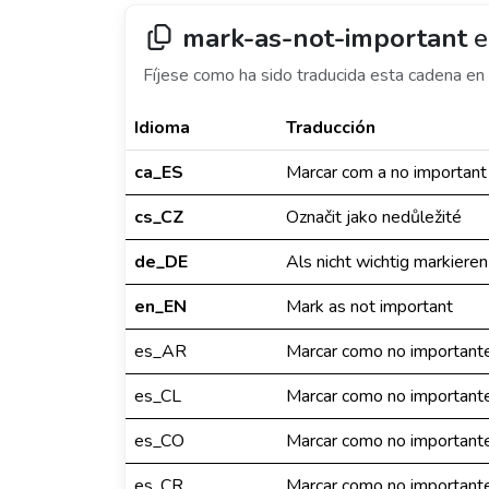
mark-as-not-important
e
Fíjese como ha sido traducida esta cadena en 
Idioma
Traducción
ca_ES
Marcar com a no important
cs_CZ
Označit jako nedůležité
de_DE
Als nicht wichtig markieren
en_EN
Mark as not important
es_AR
Marcar como no important
es_CL
Marcar como no important
es_CO
Marcar como no important
es_CR
Marcar como no important