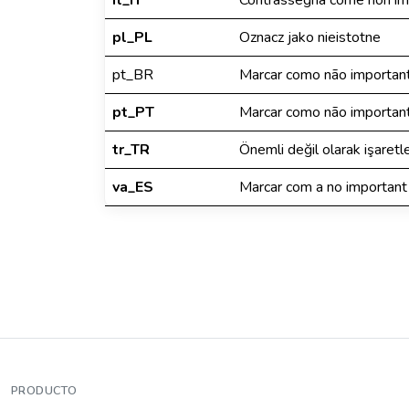
it_IT
Contrassegna come non im
pl_PL
Oznacz jako nieistotne
pt_BR
Marcar como não importan
pt_PT
Marcar como não importan
tr_TR
Önemli değil olarak işaretl
va_ES
Marcar com a no important
PRODUCTO