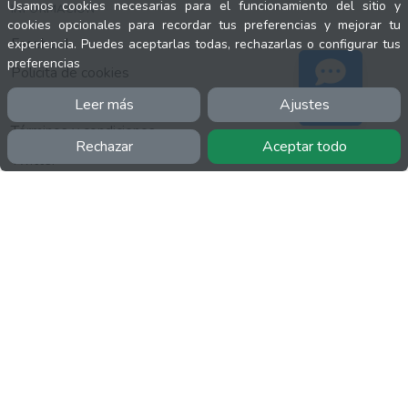
Usamos cookies necesarias para el funcionamiento del sitio y
INFORMACIÓN
cookies opcionales para recordar tus preferencias y mejorar tu
Facebook
experiencia. Puedes aceptarlas todas, rechazarlas o configurar tus
preferencias
Polícita de cookies
Política de privacidad
Leer más
Ajustes
Soporte
Términos y condiciones
Rechazar
Aceptar todo
Twitter
YouTube
MÁS
FactuCon
Normativa de facturación
Programa de Partners
Kit Digital