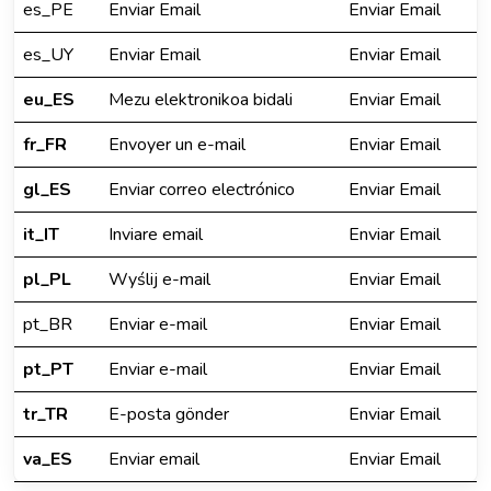
es_PE
Enviar Email
Enviar Email
es_UY
Enviar Email
Enviar Email
eu_ES
Mezu elektronikoa bidali
Enviar Email
fr_FR
Envoyer un e-mail
Enviar Email
gl_ES
Enviar correo electrónico
Enviar Email
it_IT
Inviare email
Enviar Email
pl_PL
Wyślij e-mail
Enviar Email
pt_BR
Enviar e-mail
Enviar Email
pt_PT
Enviar e-mail
Enviar Email
tr_TR
E-posta gönder
Enviar Email
va_ES
Enviar email
Enviar Email