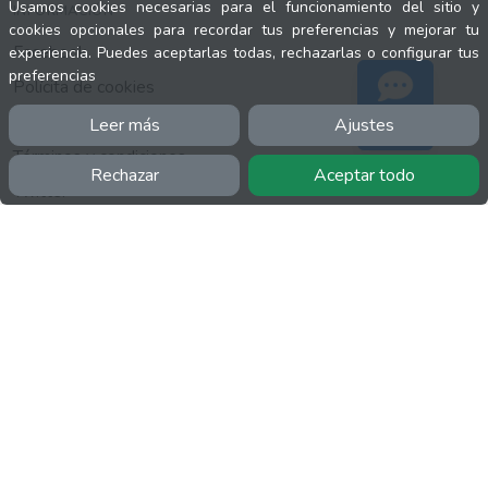
Usamos cookies necesarias para el funcionamiento del sitio y
INFORMACIÓN
cookies opcionales para recordar tus preferencias y mejorar tu
Facebook
experiencia. Puedes aceptarlas todas, rechazarlas o configurar tus
preferencias
Polícita de cookies
Política de privacidad
Leer más
Ajustes
Soporte
Términos y condiciones
Rechazar
Aceptar todo
Twitter
YouTube
MÁS
FactuCon
Normativa de facturación
Programa de Partners
Kit Digital