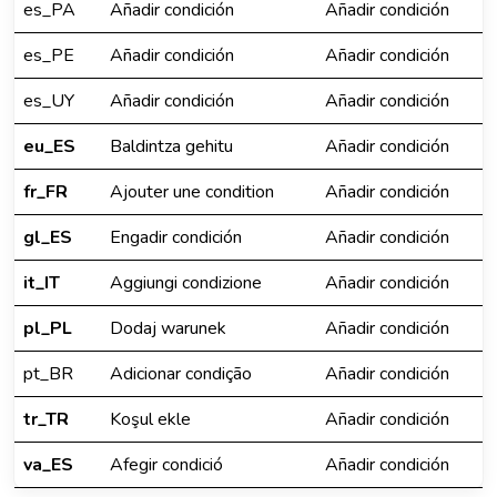
es_PA
Añadir condición
Añadir condición
es_PE
Añadir condición
Añadir condición
es_UY
Añadir condición
Añadir condición
eu_ES
Baldintza gehitu
Añadir condición
fr_FR
Ajouter une condition
Añadir condición
gl_ES
Engadir condición
Añadir condición
it_IT
Aggiungi condizione
Añadir condición
pl_PL
Dodaj warunek
Añadir condición
pt_BR
Adicionar condição
Añadir condición
tr_TR
Koşul ekle
Añadir condición
va_ES
Afegir condició
Añadir condición