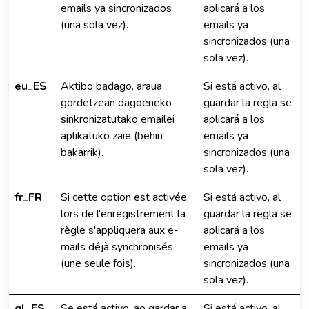
emails ya sincronizados
aplicará a los
(una sola vez).
emails ya
sincronizados (una
sola vez).
eu_ES
Aktibo badago, araua
Si está activo, al
gordetzean dagoeneko
guardar la regla se
sinkronizatutako emailei
aplicará a los
aplikatuko zaie (behin
emails ya
bakarrik).
sincronizados (una
sola vez).
fr_FR
Si cette option est activée,
Si está activo, al
lors de l'enregistrement la
guardar la regla se
règle s'appliquera aux e-
aplicará a los
mails déjà synchronisés
emails ya
(une seule fois).
sincronizados (una
sola vez).
gl_ES
Se está activo, ao gardar a
Si está activo, al