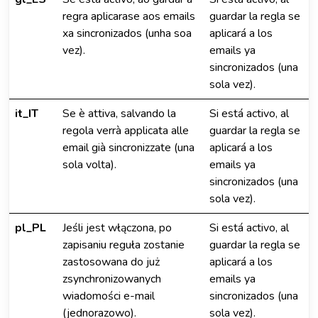
regra aplicarase aos emails
guardar la regla se
xa sincronizados (unha soa
aplicará a los
vez).
emails ya
sincronizados (una
sola vez).
it_IT
Se è attiva, salvando la
Si está activo, al
regola verrà applicata alle
guardar la regla se
email già sincronizzate (una
aplicará a los
sola volta).
emails ya
sincronizados (una
sola vez).
pl_PL
Jeśli jest włączona, po
Si está activo, al
zapisaniu reguła zostanie
guardar la regla se
zastosowana do już
aplicará a los
zsynchronizowanych
emails ya
wiadomości e-mail
sincronizados (una
(jednorazowo).
sola vez).