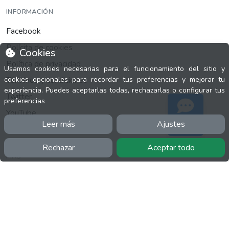
INFORMACIÓN
Facebook
Polícita de cookies
Cookies
Política de privacidad
Usamos cookies necesarias para el funcionamiento del sitio y
Términos y condiciones
cookies opcionales para recordar tus preferencias y mejorar tu
experiencia. Puedes aceptarlas todas, rechazarlas o configurar tus
Twitter
preferencias
YouTube
Leer más
Ajustes
Soporte
Rechazar
Aceptar todo
MÁS
FactuCon
Normativa de facturación
Programa de Partners
Kit Digital