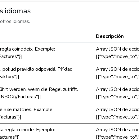
s idiomas
otros idiomas.
Descripción
 regla coincideix. Exemple:
Array JSON de accion
actures"}]
[{"type":"move_to",
, pokud pravidlo odpovídá. Příklad:
Array JSON de accion
aktury"}]
[{"type":"move_to",
hrt werden, wenn die Regel zutrifft.
Array JSON de accion
"INBOX\/Facturas"}]
[{"type":"move_to",
he rule matches. Example:
Array JSON de accion
acturas"}]
[{"type":"move_to",
la regla coincide. Ejemplo:
Array JSON de accion
cturas"}]
[{"type":"move_to",