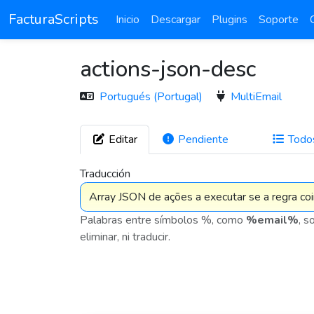
FacturaScripts
Inicio
Descargar
Plugins
Soporte
actions-json-desc
Portugués (Portugal)
MultiEmail
Editar
Pendiente
Todo
1
Traducción
Palabras entre símbolos %, como
%email%
, s
eliminar, ni traducir.