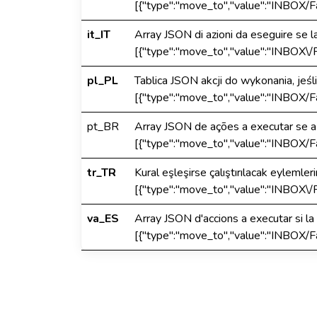
[{"type":"move_to","value":"INBOX/Fa
it_IT
Array JSON di azioni da eseguire se l
[{"type":"move_to","value":"INBOX\/F
pl_PL
Tablica JSON akcji do wykonania, jeśli
[{"type":"move_to","value":"INBOX/Fa
pt_BR
Array JSON de ações a executar se a 
[{"type":"move_to","value":"INBOX/Fa
tr_TR
Kural eşleşirse çalıştırılacak eylemler
[{"type":"move_to","value":"INBOX\/F
va_ES
Array JSON d'accions a executar si la
[{"type":"move_to","value":"INBOX/Fa