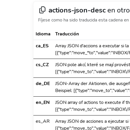
actions-json-desc
en otro
Fíjese como ha sido traducida esta cadena en 
Idioma
Traducción
ca_ES
Array JSON d'accions a executar si la
[{"type":"move_*to","value":"INBOX/F
cs_CZ
JSON pole akcí, které se mají provést
[{"type":"move_to","value":"INBOX\/F
de_DE
JSON-Array der Aktionen, die ausgefü
Beispiel: [{"type":"move_to","value":
en_EN
JSON array of actions to execute if t
[{"type":"move_to","value":"INBOX\/F
es_AR
Array JSON de acciones a ejecutar si 
[{"type":"move_to","value":"INBOX/Fa