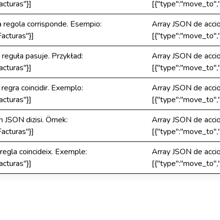
cturas"}]
[{"type":"move_to",
a regola corrisponde. Esempio:
Array JSON de accion
acturas"}]
[{"type":"move_to",
 reguła pasuje. Przykład:
Array JSON de accion
cturas"}]
[{"type":"move_to",
regra coincidir. Exemplo:
Array JSON de accion
cturas"}]
[{"type":"move_to",
in JSON dizisi. Örnek:
Array JSON de accion
acturas"}]
[{"type":"move_to",
 regla coincideix. Exemple:
Array JSON de accion
cturas"}]
[{"type":"move_to",