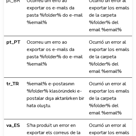
pt_BR
Ocorreu um erro ao
Ocurrió un error al
exportar os e-mails da
exportar los emails
pasta %folder% do e-mail
de la carpeta
%email%
%folder% del
email %email%
pt_PT
Ocorreu um erro ao
Ocurrió un error al
exportar os e-mails da
exportar los emails
pasta %folder% do e-mail
de la carpeta
%email%
%folder% del
email %email%
tr_TR
%email% e-postasının
Ocurrió un error al
%folder% klasöründeki e-
exportar los emails
postalar dışa aktarılırken bir
de la carpeta
hata oluştu.
%folder% del
email %email%
va_ES
S'ha produït un error en
Ocurrió un error al
exportar els correus de la
exportar los emails