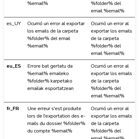
%email%
%folder% del
email %email%
es_UY
Ocurrió un error al exportar
Ocurrió un error al
los emails de la carpeta
exportar los emails
%folder% del email
de la carpeta
%email%
%folder% del
email %email%
eu_ES
Errore bat gertatu da
Ocurrió un error al
%email% emaileko
exportar los emails
%folder% karpetako
de la carpeta
emailak esportatzean
%folder% del
email %email%
fr_FR
Une erreur s'est produite
Ocurrió un error al
lors de l'exportation des e-
exportar los emails
mails du dossier %folder%
de la carpeta
du compte %email%
%folder% del
email %email%