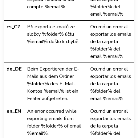
compte %email%
%folder% del
email %email%
cs_CZ
Při exportu e-mailů ze
Ocurrió un error al
složky %folder% účtu
exportar los emails
%email% došlo k chybě.
de la carpeta
%folder% del
email %email%
de_DE
Beim Exportieren der E-
Ocurrió un error al
Mails aus dem Ordner
exportar los emails
%folder% des E-Mail-
de la carpeta
Kontos %email% ist ein
%folder% del
Fehler aufgetreten.
email %email%
en_EN
An error occurred while
Ocurrió un error al
exporting emails from
exportar los emails
folder %folder% of email
de la carpeta
%email%.
%folder% del