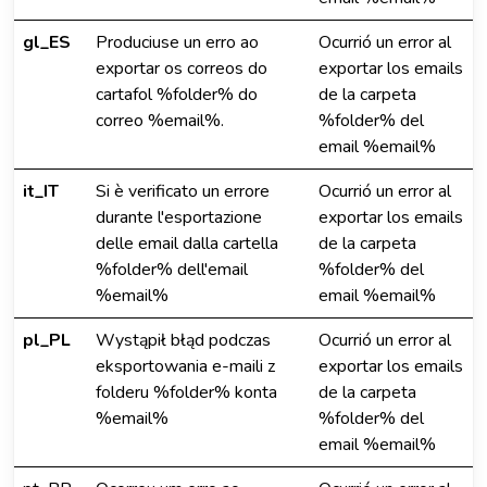
gl_ES
Produciuse un erro ao
Ocurrió un error al
exportar os correos do
exportar los emails
cartafol %folder% do
de la carpeta
correo %email%.
%folder% del
email %email%
it_IT
Si è verificato un errore
Ocurrió un error al
durante l'esportazione
exportar los emails
delle email dalla cartella
de la carpeta
%folder% dell'email
%folder% del
%email%
email %email%
pl_PL
Wystąpił błąd podczas
Ocurrió un error al
eksportowania e-maili z
exportar los emails
folderu %folder% konta
de la carpeta
%email%
%folder% del
email %email%