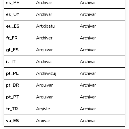
es_PE
Archivar
Archivar
es_UY
Archivar
Archivar
eu_ES
Artxibatu
Archivar
fr_FR
Archiver
Archivar
gl_ES
Arquivar
Archivar
it_IT
Archivia
Archivar
pl_PL
Archiwizuj
Archivar
pt_BR
Arquivar
Archivar
pt_PT
Arquivar
Archivar
tr_TR
Arşivle
Archivar
va_ES
Arxivar
Archivar