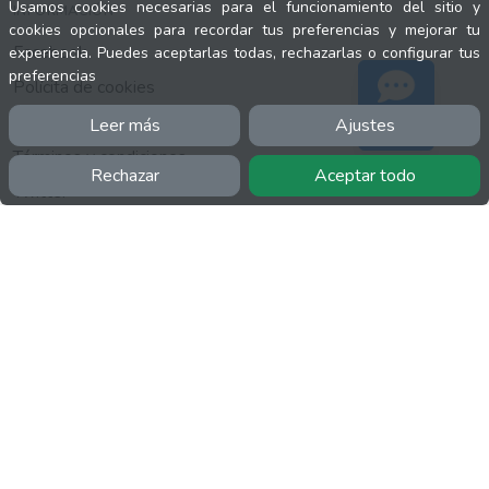
Usamos cookies necesarias para el funcionamiento del sitio y
INFORMACIÓN
cookies opcionales para recordar tus preferencias y mejorar tu
Facebook
experiencia. Puedes aceptarlas todas, rechazarlas o configurar tus
preferencias
Polícita de cookies
Política de privacidad
Leer más
Ajustes
Soporte
Términos y condiciones
Rechazar
Aceptar todo
Twitter
YouTube
MÁS
FactuCon
Normativa de facturación
Programa de Partners
Kit Digital