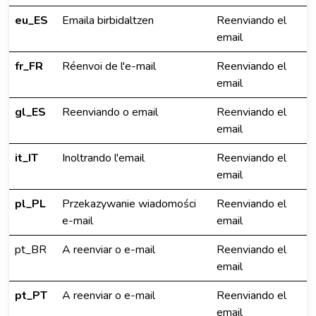
eu_ES
Emaila birbidaltzen
Reenviando el
email
fr_FR
Réenvoi de l'e-mail
Reenviando el
email
gl_ES
Reenviando o email
Reenviando el
email
it_IT
Inoltrando l'email
Reenviando el
email
pl_PL
Przekazywanie wiadomości
Reenviando el
e-mail
email
pt_BR
A reenviar o e-mail
Reenviando el
email
pt_PT
A reenviar o e-mail
Reenviando el
email