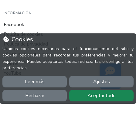
INFORMACIÓN
Facebook
Polícita de cookies
Cookies
Política de privacidad
Usamos cookies necesarias para el funcionamiento del sitio y
Términos y condiciones
cookies opcionales para recordar tus preferencias y mejorar tu
experiencia. Puedes aceptarlas todas, rechazarlas o configurar tus
Twitter
preferencias
YouTube
Leer más
Ajustes
Soporte
Rechazar
Aceptar todo
MÁS
FactuCon
Normativa de facturación
Programa de Partners