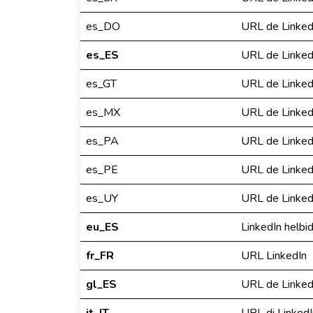
es_DO
URL de Linked
es_ES
URL de Linked
es_GT
URL de Linked
es_MX
URL de Linked
es_PA
URL de Linked
es_PE
URL de Linked
es_UY
URL de Linked
eu_ES
LinkedIn helbi
fr_FR
URL LinkedIn
gl_ES
URL de Linked