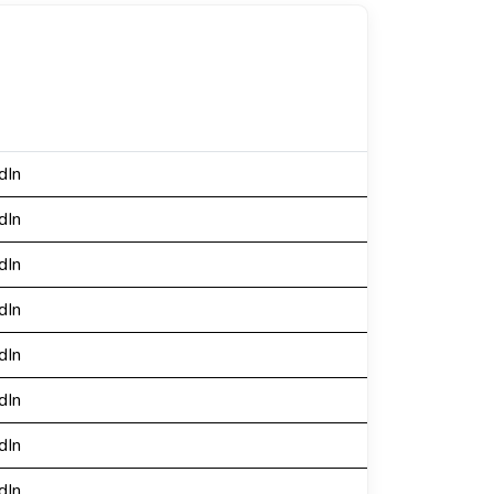
dIn
dIn
dIn
dIn
dIn
dIn
dIn
dIn