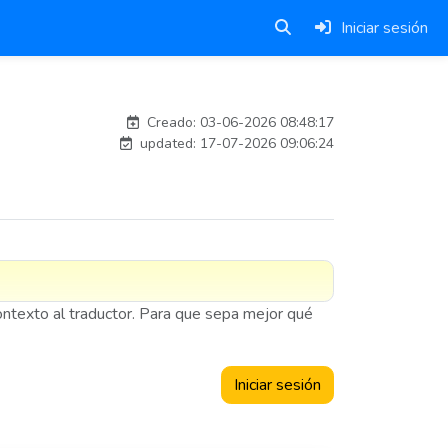
Iniciar sesión
carlosmorenogil_16533
Creado: 03-06-2026 08:48:17
updated: 17-07-2026 09:06:24
contexto al traductor. Para que sepa mejor qué
Iniciar sesión