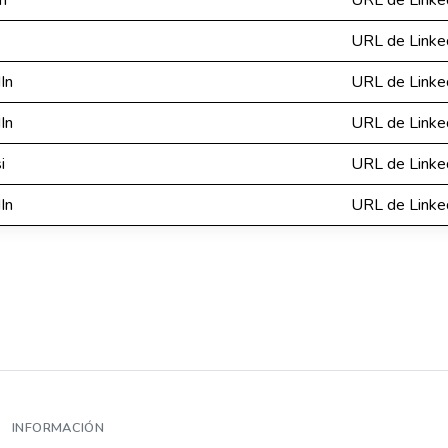
n
URL de Linke
URL de Linke
In
URL de Linke
In
URL de Linke
i
URL de Linke
In
URL de Linke
INFORMACIÓN