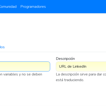
Comunidad
Programadores
dos
7 575
Descripción
on variables y no se deben
La descripción sirve para dar 
está traduciendo.