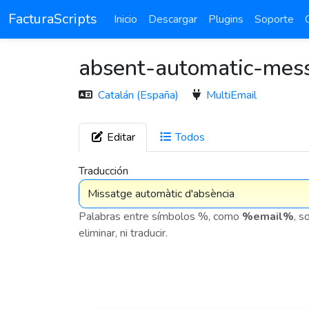
FacturaScripts
Inicio
Descargar
Plugins
Soporte
absent-automatic-mes
Catalán (España)
MultiEmail
Editar
Todos
7 575
Traducción
Palabras entre símbolos %, como
%email%
, s
eliminar, ni traducir.