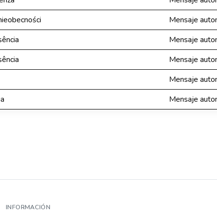
enza
Mensaje autom
ieobecności
Mensaje autom
ência
Mensaje autom
ência
Mensaje autom
Mensaje autom
ia
Mensaje autom
INFORMACIÓN