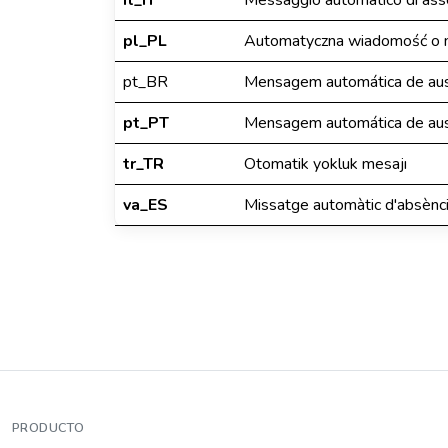
it_IT
Messaggio automatico di ass
pl_PL
Automatyczna wiadomość o n
pt_BR
Mensagem automática de aus
pt_PT
Mensagem automática de aus
tr_TR
Otomatik yokluk mesajı
va_ES
Missatge automàtic d'absènc
PRODUCTO