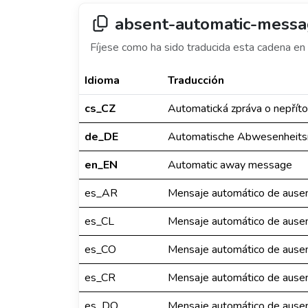
absent-automatic-mess
Fíjese como ha sido traducida esta cadena en 
Idioma
Traducción
cs_CZ
Automatická zpráva o nepřít
de_DE
Automatische Abwesenheitsn
en_EN
Automatic away message
es_AR
Mensaje automático de ausen
es_CL
Mensaje automático de ausen
es_CO
Mensaje automático de ausen
es_CR
Mensaje automático de ausen
es_DO
Mensaje automático de ausen