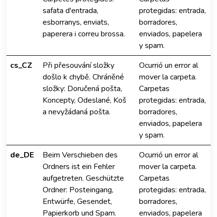
safata d'entrada,
protegidas: entrada,
esborranys, enviats,
borradores,
paperera i correu brossa.
enviados, papelera
y spam.
cs_CZ
Při přesouvání složky
Ocurrió un error al
došlo k chybě. Chráněné
mover la carpeta.
složky: Doručená pošta,
Carpetas
Koncepty, Odeslané, Koš
protegidas: entrada,
a nevyžádaná pošta.
borradores,
enviados, papelera
y spam.
de_DE
Beim Verschieben des
Ocurrió un error al
Ordners ist ein Fehler
mover la carpeta.
aufgetreten. Geschützte
Carpetas
Ordner: Posteingang,
protegidas: entrada,
Entwürfe, Gesendet,
borradores,
Papierkorb und Spam.
enviados, papelera