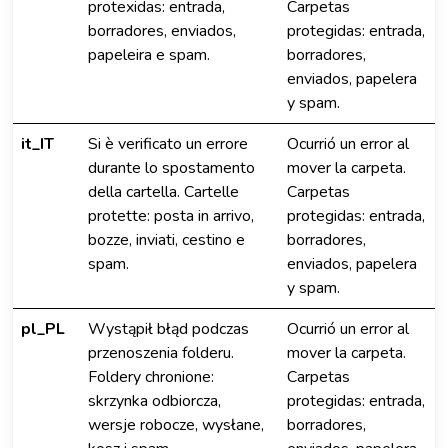
protexidas: entrada,
Carpetas
borradores, enviados,
protegidas: entrada,
papeleira e spam.
borradores,
enviados, papelera
y spam.
it_IT
Si è verificato un errore
Ocurrió un error al
durante lo spostamento
mover la carpeta.
della cartella. Cartelle
Carpetas
protette: posta in arrivo,
protegidas: entrada,
bozze, inviati, cestino e
borradores,
spam.
enviados, papelera
y spam.
pl_PL
Wystąpił błąd podczas
Ocurrió un error al
przenoszenia folderu.
mover la carpeta.
Foldery chronione:
Carpetas
skrzynka odbiorcza,
protegidas: entrada,
wersje robocze, wysłane,
borradores,