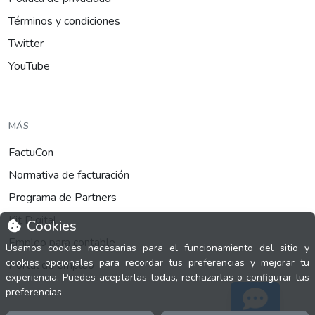
Términos y condiciones
Twitter
YouTube
MÁS
FactuCon
Normativa de facturación
Programa de Partners
Kit Digital
Cookies
Empleo para contable
Usamos cookies necesarias para el funcionamiento del sitio y
cookies opcionales para recordar tus preferencias y mejorar tu
Portal de empleo
experiencia. Puedes aceptarlas todas, rechazarlas o configurar tus
preferencias