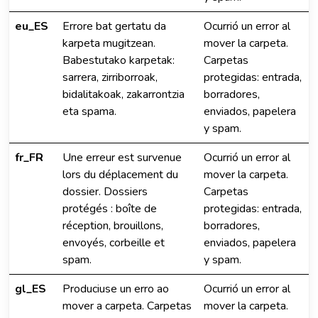
eu_ES
Errore bat gertatu da
Ocurrió un error al
karpeta mugitzean.
mover la carpeta.
Babestutako karpetak:
Carpetas
sarrera, zirriborroak,
protegidas: entrada,
bidalitakoak, zakarrontzia
borradores,
eta spama.
enviados, papelera
y spam.
fr_FR
Une erreur est survenue
Ocurrió un error al
lors du déplacement du
mover la carpeta.
dossier. Dossiers
Carpetas
protégés : boîte de
protegidas: entrada,
réception, brouillons,
borradores,
envoyés, corbeille et
enviados, papelera
spam.
y spam.
gl_ES
Produciuse un erro ao
Ocurrió un error al
mover a carpeta. Carpetas
mover la carpeta.