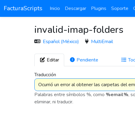
FacturaScripts
Inicio
Descargar
Plugins
Soporte
invalid-imap-folders
Español (México)
MultiEmail
Editar
Pendiente
To
282
Traducción
Palabras entre símbolos %, como
%email%
, s
eliminar, ni traducir.