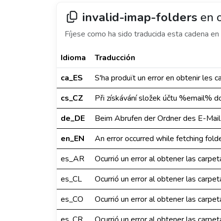
invalid-imap-folders
en o
Fíjese como ha sido traducida esta cadena en 
Idioma
Traducción
ca_ES
S'ha produït un error en obtenir le
cs_CZ
Při získávání složek účtu %email% do
de_DE
Beim Abrufen der Ordner des E-Mail
en_EN
An error occurred while fetching fol
es_AR
Ocurrió un error al obtener las carp
es_CL
Ocurrió un error al obtener las carp
es_CO
Ocurrió un error al obtener las carp
es_CR
Ocurrió un error al obtener las carp