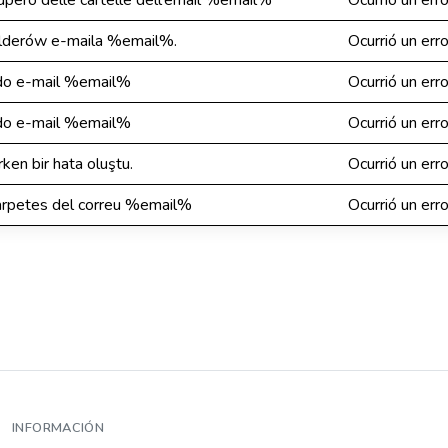
ecupero delle cartelle dell'email %email%
Ocurrió un err
olderów e-maila %email%.
Ocurrió un err
 do e-mail %email%
Ocurrió un err
 do e-mail %email%
Ocurrió un err
ken bir hata oluştu.
Ocurrió un err
 carpetes del correu %email%
Ocurrió un err
INFORMACIÓN