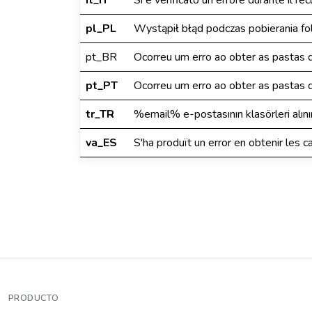
it_IT
Si è verificato un errore durante il r
pl_PL
Wystąpił błąd podczas pobierania f
pt_BR
Ocorreu um erro ao obter as pastas
pt_PT
Ocorreu um erro ao obter as pastas
tr_TR
%email% e-postasının klasörleri alınır
va_ES
S'ha produït un error en obtenir les
PRODUCTO