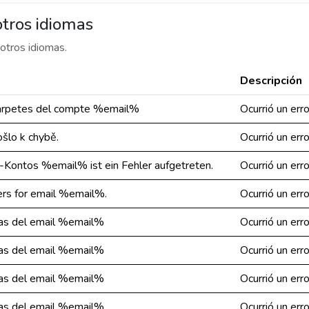
tros idiomas
otros idiomas.
Descripción
s carpetes del compte %email%
Ocurrió un err
šlo k chybě.
Ocurrió un err
-Kontos %email% ist ein Fehler aufgetreten.
Ocurrió un err
ders for email %email%.
Ocurrió un err
etas del email %email%
Ocurrió un err
etas del email %email%
Ocurrió un err
etas del email %email%
Ocurrió un err
etas del email %email%
Ocurrió un err