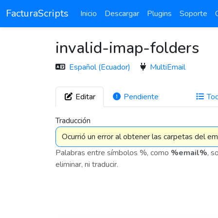
FacturaScripts
Inicio
Descargar
Plugins
Soporte
invalid-imap-folders
Español (Ecuador)
MultiEmail
Editar
Pendiente
To
282
Traducción
Palabras entre símbolos %, como
%email%
, s
eliminar, ni traducir.