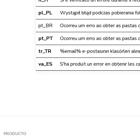
it_IT
Si è verificato un errore durante il r
pl_PL
Wystąpił błąd podczas pobierania f
pt_BR
Ocorreu um erro ao obter as pastas
pt_PT
Ocorreu um erro ao obter as pastas
tr_TR
%email% e-postasının klasörleri alınır
va_ES
S'ha produït un error en obtenir les
PRODUCTO