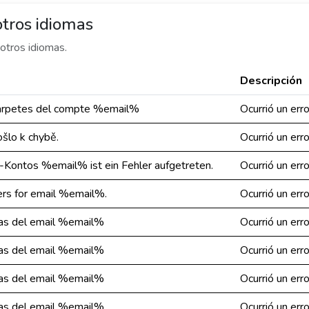
tros idiomas
otros idiomas.
Descripción
s carpetes del compte %email%
Ocurrió un err
šlo k chybě.
Ocurrió un err
-Kontos %email% ist ein Fehler aufgetreten.
Ocurrió un err
ders for email %email%.
Ocurrió un err
etas del email %email%
Ocurrió un err
etas del email %email%
Ocurrió un err
etas del email %email%
Ocurrió un err
etas del email %email%
Ocurrió un err