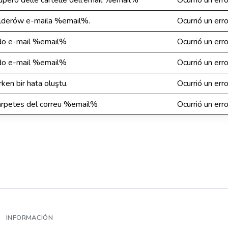
ecupero delle cartelle dell'email %email%
Ocurrió un err
olderów e-maila %email%.
Ocurrió un err
 do e-mail %email%
Ocurrió un err
 do e-mail %email%
Ocurrió un err
ken bir hata oluştu.
Ocurrió un err
 carpetes del correu %email%
Ocurrió un err
INFORMACIÓN