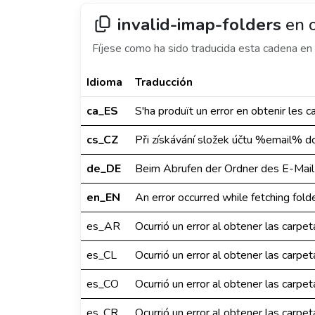
invalid-imap-folders
en o
Fíjese como ha sido traducida esta cadena en 
Idioma
Traducción
ca_ES
S'ha produït un error en obtenir le
cs_CZ
Při získávání složek účtu %email% do
de_DE
Beim Abrufen der Ordner des E-Mail
en_EN
An error occurred while fetching fol
es_AR
Ocurrió un error al obtener las carp
es_CL
Ocurrió un error al obtener las carp
es_CO
Ocurrió un error al obtener las carp
es_CR
Ocurrió un error al obtener las carp