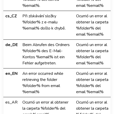
%email%.
email %email%
cs_CZ
Při získávání složky
Ocurrió un error al
%folder% z e-mailu
obtener la carpeta
%email% došlo k chybě.
%folder% del
email %email%
de_DE
Beim Abrufen des Ordners
Ocurrió un error al
%folder% des E-Mail-
obtener la carpeta
Kontos %email% ist ein
%folder% del
Fehler aufgetreten.
email %email%
en_EN
An error occurred while
Ocurrió un error al
retrieving the folder
obtener la carpeta
%folder% from email
%folder% del
%email%
email %email%
es_AR
Ocurrió un error al obtener
Ocurrió un error al
la carpeta %folder% del
obtener la carpeta