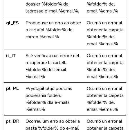
dossier %folder% de
%folder% del
l'adresse e-mail %email%.
email %email%
gl_ES
Produciuse un erro ao obter
Ocurrió un error al
o cartafol %folder% do
obtener la carpeta
correo %email%
%folder% del
email %email%
it_IT
Si è verificato un errore nel
Ocurrió un error al
recuperare la cartella
obtener la carpeta
%folder% dell'email
%folder% del
%email%
email %email%
pl_PL
Wystąpił błąd podczas
Ocurrió un error al
pobierania folderu
obtener la carpeta
%folder% dla e-maila
%folder% del
%email%
email %email%
pt_BR
Ocorreu um erro ao obter a
Ocurrió un error al
pasta %folder% do e-mail
obtener la carpeta