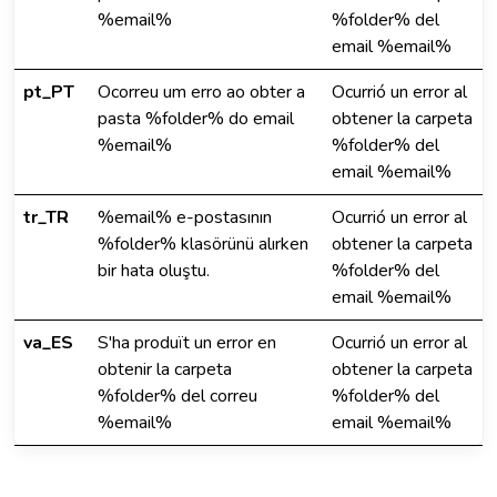
%email%
%folder% del
email %email%
pt_PT
Ocorreu um erro ao obter a
Ocurrió un error al
pasta %folder% do email
obtener la carpeta
%email%
%folder% del
email %email%
tr_TR
%email% e-postasının
Ocurrió un error al
%folder% klasörünü alırken
obtener la carpeta
bir hata oluştu.
%folder% del
email %email%
va_ES
S'ha produït un error en
Ocurrió un error al
obtenir la carpeta
obtener la carpeta
%folder% del correu
%folder% del
%email%
email %email%