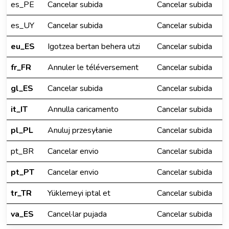
es_PE
Cancelar subida
Cancelar subida
es_UY
Cancelar subida
Cancelar subida
eu_ES
Igotzea bertan behera utzi
Cancelar subida
fr_FR
Annuler le téléversement
Cancelar subida
gl_ES
Cancelar subida
Cancelar subida
it_IT
Annulla caricamento
Cancelar subida
pl_PL
Anuluj przesyłanie
Cancelar subida
pt_BR
Cancelar envio
Cancelar subida
pt_PT
Cancelar envio
Cancelar subida
tr_TR
Yüklemeyi iptal et
Cancelar subida
va_ES
Cancel·lar pujada
Cancelar subida