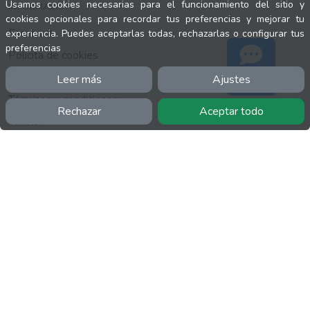
Usamos cookies necesarias para el funcionamiento del sitio y
INFORMACIÓN
cookies opcionales para recordar tus preferencias y mejorar tu
Facebook
experiencia. Puedes aceptarlas todas, rechazarlas o configurar tus
preferencias
Polícita de cookies
Política de privacidad
Leer más
Ajustes
Soporte
Términos y condiciones
Rechazar
Aceptar todo
Twitter
YouTube
MÁS
FactuCon
Normativa de facturación
Programa de Partners
Kit Digital