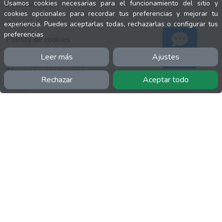
Usamos cookies necesarias para el funcionamiento del sitio y
INFORMACIÓN
cookies opcionales para recordar tus preferencias y mejorar tu
Facebook
experiencia. Puedes aceptarlas todas, rechazarlas o configurar tus
preferencias
Polícita de cookies
Política de privacidad
Leer más
Ajustes
Soporte
Términos y condiciones
Rechazar
Aceptar todo
Twitter
YouTube
MÁS
FactuCon
Normativa de facturación
Programa de Partners
Kit Digital