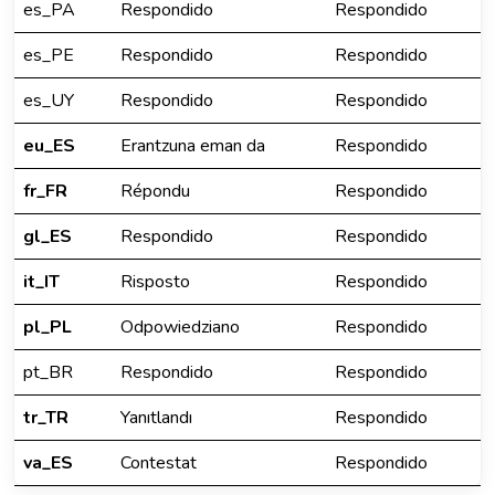
es_PA
Respondido
Respondido
es_PE
Respondido
Respondido
es_UY
Respondido
Respondido
eu_ES
Erantzuna eman da
Respondido
fr_FR
Répondu
Respondido
gl_ES
Respondido
Respondido
it_IT
Risposto
Respondido
pl_PL
Odpowiedziano
Respondido
pt_BR
Respondido
Respondido
tr_TR
Yanıtlandı
Respondido
va_ES
Contestat
Respondido