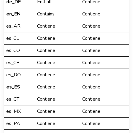
de_DE
Enthält
Contiene
en_EN
Contains
Contiene
es_AR
Contiene
Contiene
es_CL
Contiene
Contiene
es_CO
Contiene
Contiene
es_CR
Contiene
Contiene
es_DO
Contiene
Contiene
es_ES
Contiene
Contiene
es_GT
Contiene
Contiene
es_MX
Contiene
Contiene
es_PA
Contiene
Contiene