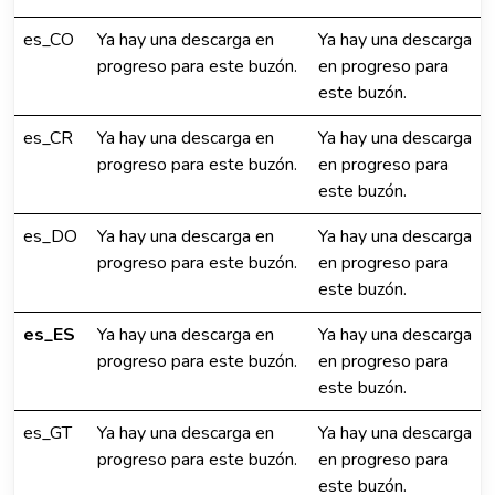
es_CO
Ya hay una descarga en
Ya hay una descarga
progreso para este buzón.
en progreso para
este buzón.
es_CR
Ya hay una descarga en
Ya hay una descarga
progreso para este buzón.
en progreso para
este buzón.
es_DO
Ya hay una descarga en
Ya hay una descarga
progreso para este buzón.
en progreso para
este buzón.
es_ES
Ya hay una descarga en
Ya hay una descarga
progreso para este buzón.
en progreso para
este buzón.
es_GT
Ya hay una descarga en
Ya hay una descarga
progreso para este buzón.
en progreso para
este buzón.