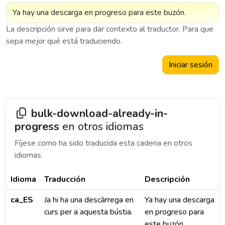
La descripción sirve para dar contexto al traductor. Para que
sepa mejor qué está traduciendo.
Iniciar sesión
bulk-download-already-in-
progress
en otros idiomas
Fíjese como ha sido traducida esta cadena en otros
idiomas.
Idioma
Traducción
Descripción
ca_ES
Ja hi ha una descàrrega en
Ya hay una descarga
curs per a aquesta bústia.
en progreso para
este buzón.