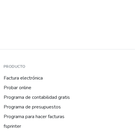
PRODUCTO
Factura electrónica
Probar online
Programa de contabilidad gratis
Programa de presupuestos
Programa para hacer facturas
fsprinter