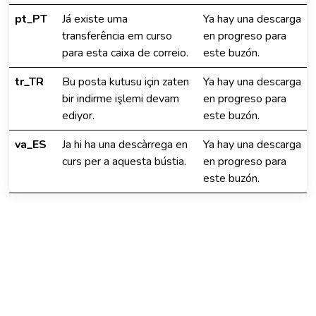
pt_PT
Já existe uma
Ya hay una descarga
transferência em curso
en progreso para
para esta caixa de correio.
este buzón.
tr_TR
Bu posta kutusu için zaten
Ya hay una descarga
bir indirme işlemi devam
en progreso para
ediyor.
este buzón.
va_ES
Ja hi ha una descàrrega en
Ya hay una descarga
curs per a aquesta bústia.
en progreso para
este buzón.