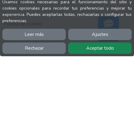
Usamos cookies necesarias para el funcionamiento del sitio y
INFORMACIÓN
cookies opcionales para recordar tus preferencias y mejorar tu
Facebook
experiencia. Puedes aceptarlas todas, rechazarlas o configurar tus
preferencias
Polícita de cookies
Política de privacidad
Leer más
Ajustes
Soporte
Términos y condiciones
Rechazar
Aceptar todo
Twitter
YouTube
MÁS
FactuCon
Normativa de facturación
Programa de Partners
Kit Digital