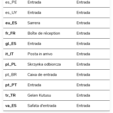
es_PE
Entrada
Entrada
es_UY
Entrada
Entrada
eu_ES
Sarrera
Entrada
fr_FR
Boîte de réception
Entrada
gl_ES
Entrada
Entrada
it_IT
Posta in arrivo
Entrada
pl_PL
Skrzynka odbiorcza
Entrada
pt_BR
Caixa de entrada
Entrada
pt_PT
Entrada
Entrada
tr_TR
Gelen Kutusu
Entrada
va_ES
Safata d'entrada
Entrada