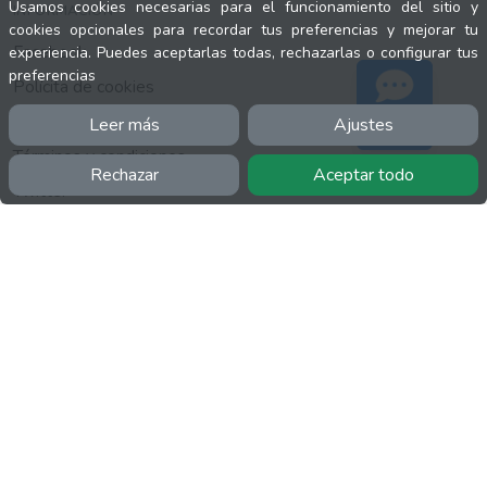
Usamos cookies necesarias para el funcionamiento del sitio y
INFORMACIÓN
cookies opcionales para recordar tus preferencias y mejorar tu
Facebook
experiencia. Puedes aceptarlas todas, rechazarlas o configurar tus
preferencias
Polícita de cookies
Política de privacidad
Leer más
Ajustes
Soporte
Términos y condiciones
Rechazar
Aceptar todo
Twitter
YouTube
MÁS
FactuCon
Normativa de facturación
Programa de Partners
Kit Digital