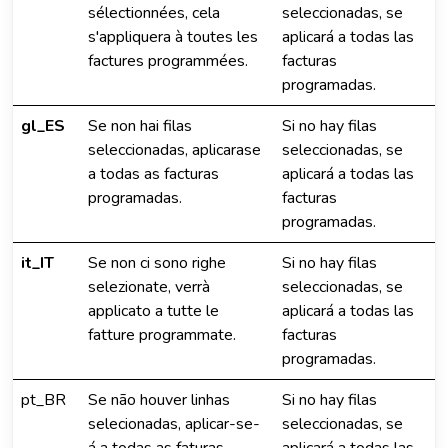
sélectionnées, cela
seleccionadas, se
s'appliquera à toutes les
aplicará a todas las
factures programmées.
facturas
programadas.
gl_ES
Se non hai filas
Si no hay filas
seleccionadas, aplicarase
seleccionadas, se
a todas as facturas
aplicará a todas las
programadas.
facturas
programadas.
it_IT
Se non ci sono righe
Si no hay filas
selezionate, verrà
seleccionadas, se
applicato a tutte le
aplicará a todas las
fatture programmate.
facturas
programadas.
pt_BR
Se não houver linhas
Si no hay filas
selecionadas, aplicar-se-
seleccionadas, se