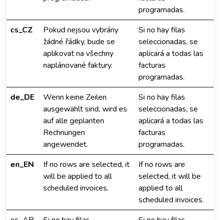
programadas.
cs_CZ
Pokud nejsou vybrány
Si no hay filas
žádné řádky, bude se
seleccionadas, se
aplikovat na všechny
aplicará a todas las
naplánované faktury.
facturas
programadas.
de_DE
Wenn keine Zeilen
Si no hay filas
ausgewählt sind, wird es
seleccionadas, se
auf alle geplanten
aplicará a todas las
Rechnungen
facturas
angewendet.
programadas.
en_EN
If no rows are selected, it
If no rows are
will be applied to all
selected, it will be
scheduled invoices.
applied to all
scheduled invoices.