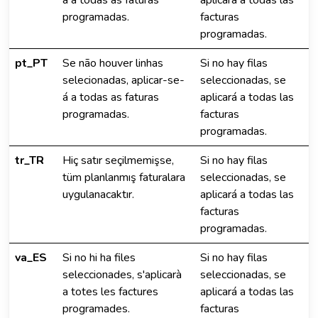
á a todas as faturas
aplicará a todas las
programadas.
facturas
programadas.
pt_PT
Se não houver linhas
Si no hay filas
selecionadas, aplicar-se-
seleccionadas, se
á a todas as faturas
aplicará a todas las
programadas.
facturas
programadas.
tr_TR
Hiç satır seçilmemişse,
Si no hay filas
tüm planlanmış faturalara
seleccionadas, se
uygulanacaktır.
aplicará a todas las
facturas
programadas.
va_ES
Si no hi ha files
Si no hay filas
seleccionades, s'aplicarà
seleccionadas, se
a totes les factures
aplicará a todas las
programades.
facturas