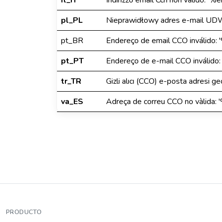
it_IT
Indirizzo email Ccn non valido: '%
pl_PL
Nieprawidłowy adres e-mail UD
pt_BR
Endereço de email CCO inválido:
pt_PT
Endereço de e-mail CCO inválido
tr_TR
Gizli alıcı (CCO) e-posta adresi g
va_ES
Adreça de correu CCO no vàlida:
PRODUCTO