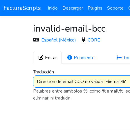
FacturaScripts
Inicio
Descargar
Plugins
Soporte
invalid-email-bcc
Español (México)
CORE
Editar
Pendiente
To
272
Traducción
Palabras entre símbolos %, como
%email%
, s
eliminar, ni traducir.