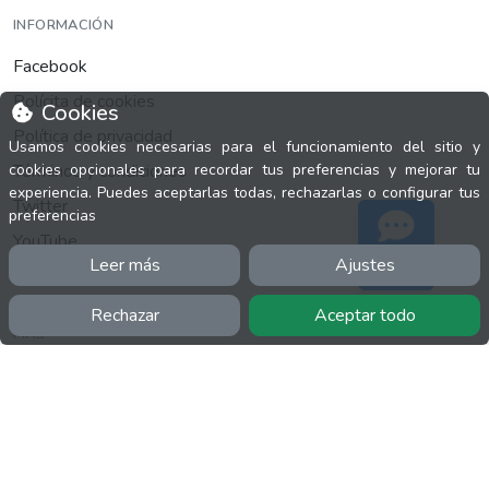
INFORMACIÓN
Facebook
Polícita de cookies
Cookies
Política de privacidad
Usamos cookies necesarias para el funcionamiento del sitio y
Términos y condiciones
cookies opcionales para recordar tus preferencias y mejorar tu
experiencia. Puedes aceptarlas todas, rechazarlas o configurar tus
Twitter
preferencias
YouTube
Leer más
Ajustes
Soporte
Rechazar
Aceptar todo
MÁS
FactuCon
Normativa de facturación
Programa de Partners
Kit Digital