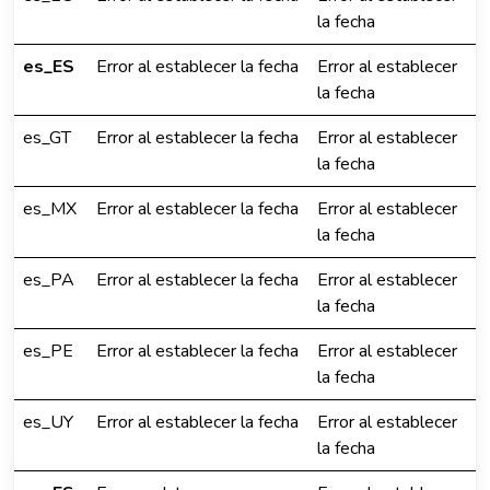
la fecha
es_ES
Error al establecer la fecha
Error al establecer
la fecha
es_GT
Error al establecer la fecha
Error al establecer
la fecha
es_MX
Error al establecer la fecha
Error al establecer
la fecha
es_PA
Error al establecer la fecha
Error al establecer
la fecha
es_PE
Error al establecer la fecha
Error al establecer
la fecha
es_UY
Error al establecer la fecha
Error al establecer
la fecha