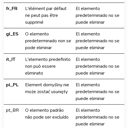
fr_FR
L'élément par défaut
El elemento
ne peut pas être
predeterminado no se
supprimé
puede eliminar
gl_ES
O elemento
El elemento
predeterminado non se
predeterminado no se
pode eliminar
puede eliminar
it_IT
L'elemento predefinito
El elemento
non può essere
predeterminado no se
eliminato
puede eliminar
pl_PL
Element domyślny nie
El elemento
może zostać usunięty
predeterminado no se
puede eliminar
pt_BR
O elemento padrão
El elemento
não pode ser excluído
predeterminado no se
puede eliminar