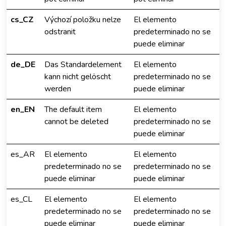
cs_CZ
Výchozí položku nelze
El elemento
odstranit
predeterminado no se
puede eliminar
de_DE
Das Standardelement
El elemento
kann nicht gelöscht
predeterminado no se
werden
puede eliminar
en_EN
The default item
El elemento
cannot be deleted
predeterminado no se
puede eliminar
es_AR
El elemento
El elemento
predeterminado no se
predeterminado no se
puede eliminar
puede eliminar
es_CL
El elemento
El elemento
predeterminado no se
predeterminado no se
puede eliminar
puede eliminar