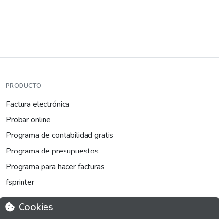
PRODUCTO
Factura electrónica
Probar online
Programa de contabilidad gratis
Programa de presupuestos
Programa para hacer facturas
fsprinter
Cookies