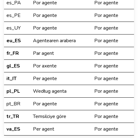
es_PA
Por agente
Por agente
es_PE
Por agente
Por agente
es_UY
Por agente
Por agente
eu_ES
Agentearen arabera
Por agente
fr_FR
Par agent
Por agente
gl_ES
Por axente
Por agente
it_IT
Per agente
Por agente
pl_PL
Według agenta
Por agente
pt_BR
Por agente
Por agente
tr_TR
Temsilciye göre
Por agente
va_ES
Per agent
Por agente