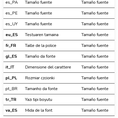
es_PA
Tamaño fuente
Tamaño fuente
es_PE
Tamaño fuente
Tamaño fuente
es_UY
Tamaño fuente
Tamaño fuente
eu_ES
Testuaren tamaina
Tamaño fuente
fr_FR
Taille de la police
Tamaño fuente
gl_ES
Tamaño da fonte
Tamaño fuente
it_IT
Dimensione del carattere
Tamaño fuente
pl_PL
Rozmiar czcionki
Tamaño fuente
pt_BR
Tamanho da fonte
Tamaño fuente
tr_TR
Yazı tipi boyutu
Tamaño fuente
va_ES
Mida de la font
Tamaño fuente