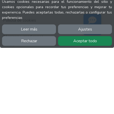
Usamos cookies necesarias para el funcionamiento del sitio y
INFORMACIÓN
cookies opcionales para recordar tus preferencias y mejorar tu
Facebook
experiencia. Puedes aceptarlas todas, rechazarlas o configurar tus
preferencias
Polícita de cookies
Política de privacidad
Leer más
Ajustes
Soporte
Términos y condiciones
Rechazar
Aceptar todo
Twitter
YouTube
MÁS
FactuCon
Normativa de facturación
Programa de Partners
Kit Digital